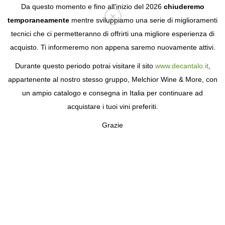
Da questo momento e fino all'inizio del 2026
chiuderemo
temporaneamente
mentre sviluppiamo una serie di miglioramenti
tecnici che ci permetteranno di offrirti una migliore esperienza di
Login
acquisto. Ti informeremo non appena saremo nuovamente attivi.
Durante questo periodo potrai visitare il sito
www.decantalo.it
,
appartenente al nostro stesso gruppo, Melchior Wine & More, con
un ampio catalogo e consegna in Italia per continuare ad
acquistare i tuoi vini preferiti.
Grazie
AMPERSAND
GINEBRA LONDON DRY CON IL MARCHIO
OSBORNE