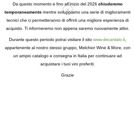
Da questo momento e fino all'inizio del 2026
chiuderemo
temporaneamente
mentre sviluppiamo una serie di miglioramenti
tecnici che ci permetteranno di offrirti una migliore esperienza di
Login
acquisto. Ti informeremo non appena saremo nuovamente attivi.
Durante questo periodo potrai visitare il sito
www.decantalo.it
,
PAGINA NON TROVATA
appartenente al nostro stesso gruppo, Melchior Wine & More, con
un ampio catalogo e consegna in Italia per continuare ad
La pagina richiesta non è stata trovata.
acquistare i tuoi vini preferiti.
Grazie
REGISTRATI GRATUITAMENTE
Ricevi le nostre migliori offerte e scopri tutti i vantaggi di far
parte della nostra comunità.
L'iscrizione è gratuita e senza obblighi.