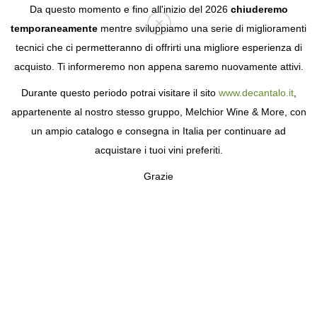
Da questo momento e fino all'inizio del 2026
chiuderemo
temporaneamente
mentre sviluppiamo una serie di miglioramenti
tecnici che ci permetteranno di offrirti una migliore esperienza di
Login
acquisto. Ti informeremo non appena saremo nuovamente attivi.
Durante questo periodo potrai visitare il sito
www.decantalo.it
,
TUTTE LE CANTINE
appartenente al nostro stesso gruppo, Melchior Wine & More, con
un ampio catalogo e consegna in Italia per continuare ad
Fai una passeggiata nel vigneto
acquistare i tuoi vini preferiti.
Grazie
0-9
A
B
C
D
E
F
G
H
I
J
K
L
M
N
O
P
Q
R
S
T
U
V
W
X
Y
Z
0-9
1848 Winery
3 Ases Bodegas y Viñedos