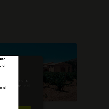
nte
o di
 sul nostro sito.
enze personali nel
e al