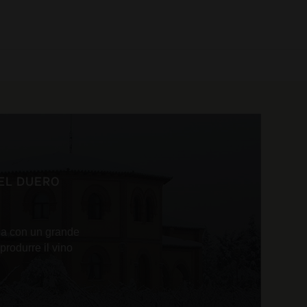
0 prodotti
DEL DUERO
na con un grande
 produrre il vino