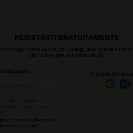
REGISTRATI GRATUITAMENTE
nostre migliori offerte e scopri tutti i vantaggi di far parte della nostr
L'iscrizione è gratuita e senza obblighi.
uo account:
O se preferisci entra 
la tua e-mail per
:
e accetto i
Termini di utilizzo
,
va sulla privacy
e
Informativa
ie
.
un account accetti di ricevere le
offerte di vino via e-mail.