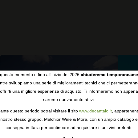
questo momento e fino all'inizio del 2026
chiuderemo temporaneame
tre sviluppiamo una serie di miglioramenti tecnici che ci permetterann
COOKIES
offrirti una migliore esperienza di acquisto. Ti informeremo non appena
saremo nuovamente attivi.
gie come i cookie per personalizzare e mejorar la tua esperienza
ormativa sulla privacy
per saperne di più, o gestisci le tue prefer
ante questo periodo potrai visitare il sito
www.decantalo.it
, appartenent
i Consenso.
nostro stesso gruppo, Melchior Wine & More, con un ampio catalogo e
consegna in Italia per continuare ad acquistare i tuoi vini preferiti.