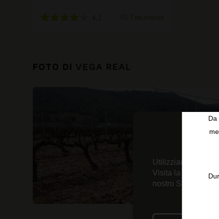
4,1
7 recensioni
FOTO DI
VEGA REAL
Da 
men
Utilizziamo tecnolo
Visita la nostra
Inf
Dur
nostro Strumento d