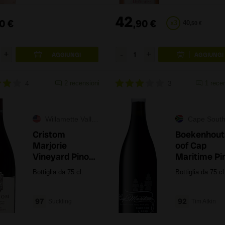
42
0
€
,
90
€
x
3
40
,
50
€
4
2
recensioni
3
1
rece
Willamette Valley
Cape South Co
Cristom
Boekenhout
Marjorie
oof Cap
Vineyard Pinot
Maritime Pi
Noir 2022
Noir 2023
Bottiglia da 75 cl.
Bottiglia da 75 cl
97
92
Suckling
Tim Atkin