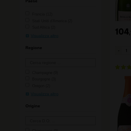
Paese
Francia
12
Stati Uniti d'America
2
Sud Africa
2
104
,
Visualizza altro
Regione
Champagne
9
Bourgogne
3
Oregon
2
Visualizza altro
Origine
Champagne
9