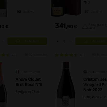
75 cl.
93
97
Suckling
Suckling
341
Rimangono so
10
€
,
90
€
unitá
4.5
30
recensioni
4.5
10
rece
Champagne
Willamette Va
André Clouet
Cristom Jes
Brut Rosé Nº5
Vineyard Pi
Noir 2022
Bottiglia da 75 cl.
Bottiglia da 75 cl