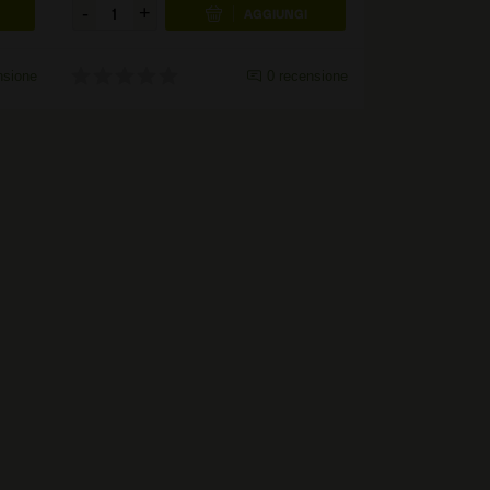
nsione
0
recensione