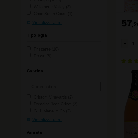
Willamette Valley
2
Cape South Coast
1
57
Visualizza altro
,
2
Tipologia
Frizzante
10
Rosso
8
Cantina
Cristom Vineyards
2
Domaine Jean Grivot
2
G.H. Martel & Co
2
Visualizza altro
Annata