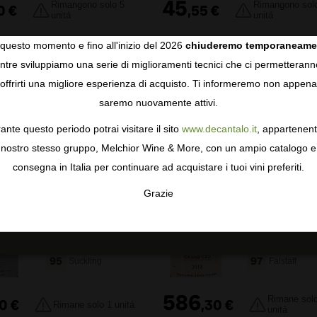
45
Rimangono solo 5
Rimangono sol
0
€
,
55
€
unitá
unitá
questo momento e fino all'inizio del 2026
chiuderemo temporaneame
tre sviluppiamo una serie di miglioramenti tecnici che ci permetterann
COOKIES
offrirti una migliore esperienza di acquisto. Ti informeremo non appena
0
recensione
0
rece
saremo nuovamente attivi.
gie come i cookie per personalizzare e mejorar la tua esperienza
ormativa sulla privacy
per saperne di più, o gestisci le tue prefer
ante questo periodo potrai visitare il sito
www.decantalo.it
, appartenent
i Consenso.
Central Otago
Clos de Vo
nostro stesso gruppo, Melchior Wine & More, con un ampio catalogo e
Felton Road
Domaine Je
consegna in Italia per continuare ad acquistare i tuoi vini preferiti.
Pinot Noir
Grivot Clos
Grazie
Bannockburn
Vougeot Gr
TA
CONFIGURAR
AC
2023
Cru 2020
Bottiglia da 75 cl.
Bottiglia da 75 cl
95
97
Suckling
Falstaff
586
Rimane sol
0
€
,
30
€
Rimane solo 1 unitá
unitá