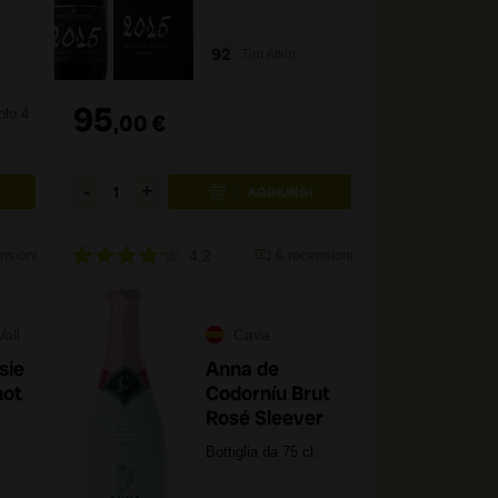
92
Tim Atkin
95
lo 4
,
00
€
nsioni
4.2
6
recensioni
lley
Cava
sie
Anna de
not
Codorníu Brut
Rosé Sleever
.
Bottiglia da 75 cl.