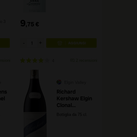
9
o 3
,
75
€
nsioni
4
2
recensioni
e
Elgin Valley
ens
Richard
el
Kershaw Elgin
Clonal
Selection Pinot
.
Bottiglia da 75 cl.
Noir 2023