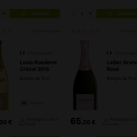
0
recensione
0
rece
Champagne
Champagn
Louis Roederer
Lallier Gran
Cristal 2016
Rosé
Bottiglia da 75 cl.
Bottiglia da 75 cl
98
Suckling
65
Rimangono solo 5
Rimangono sol
30
€
,
20
€
unitá
unitá