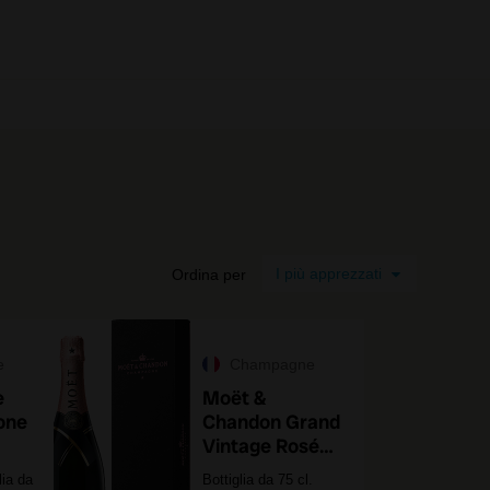
0 prodotti
Ordina per
e
Champagne
e
Moët &
one
Chandon Grand
Vintage Rosé
2015
lia da
Bottiglia da 75 cl.