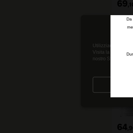
69
,
1
Da 
men
Utilizziamo tecnolo
Visita la nostra
Inf
Dur
nostro Strumento d
RIFIU
64
,
9