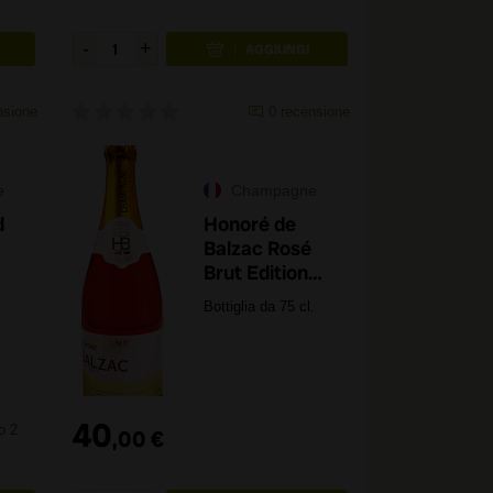
nsione
0
recensione
e
Champagne
d
Honoré de
Balzac Rosé
Brut Edition
.
Limitée
Bottiglia da 75 cl.
40
o 2
,
00
€