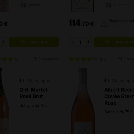
92
96
Falstaff
Decanter
114
Rimangono sol
0
€
,
70
€
unitá
5
3
recensioni
4.3
2
rece
Champagne
Champagn
G.H. Martel
Albert Beer
Rosé Brut
Cuvée Étern
Rosé
Bottiglia da 75 cl.
Bottiglia da 75 cl