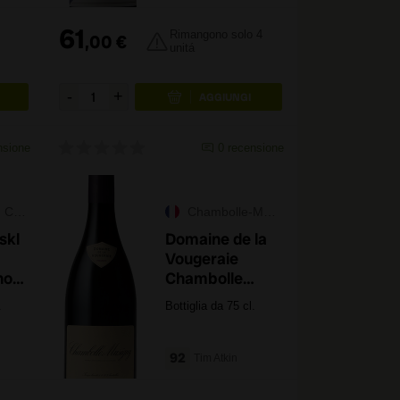
61
Rimangono solo 4
,
00
€
unitá
nsione
0
recensione
ast
Chambolle-Musigny
skl
Domaine de la
Vougeraie
not
Chambolle
Musigny 2023
.
Bottiglia da 75 cl.
92
Tim Atkin