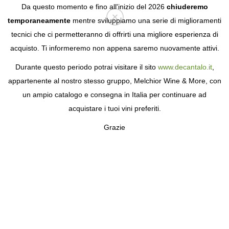
Da questo momento e fino all'inizio del 2026
chiuderemo
temporaneamente
mentre sviluppiamo una serie di miglioramenti
tecnici che ci permetteranno di offrirti una migliore esperienza di
Login
acquisto. Ti informeremo non appena saremo nuovamente attivi.
Durante questo periodo potrai visitare il sito
www.decantalo.it
,
IL MIO PROFILO
appartenente al nostro stesso gruppo, Melchior Wine & More, con
un ampio catalogo e consegna in Italia per continuare ad
Invita un amico
acquistare i tuoi vini preferiti.
Grazie
10€*
RICEVI
PER OGNI AMICO
SPONSORIZZATO