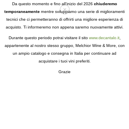
Da questo momento e fino all'inizio del 2026
chiuderemo
temporaneamente
mentre sviluppiamo una serie di miglioramenti
tecnici che ci permetteranno di offrirti una migliore esperienza di
Login
acquisto. Ti informeremo non appena saremo nuovamente attivi.
Durante questo periodo potrai visitare il sito
www.decantalo.it
,
appartenente al nostro stesso gruppo, Melchior Wine & More, con
un ampio catalogo e consegna in Italia per continuare ad
acquistare i tuoi vini preferiti.
Grazie
PAGO DE
CARRAOVEJAS
30 ANNI TRA LE MIGLIORI CANTINE DEL