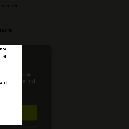
a comunità.
tramite
nte
o di
 sul nostro sito.
enze personali nel
e al
CETTA
Alimentato da Klaro!