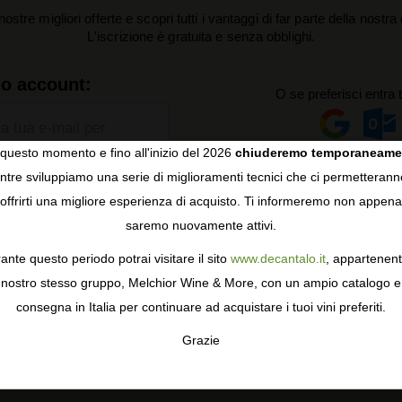
nostre migliori offerte e scopri tutti i vantaggi di far parte della nostr
L'iscrizione è gratuita e senza obblighi.
uo account:
O se preferisci entra 
la tua e-mail per
:
questo momento e fino all'inizio del 2026
chiuderemo temporaneame
e accetto i
Termini di utilizzo
,
tre sviluppiamo una serie di miglioramenti tecnici che ci permetterann
COOKIES
va sulla privacy
e
Informativa
offrirti una migliore esperienza di acquisto. Ti informeremo non appena
ie
.
saremo nuovamente attivi.
gie come i cookie per personalizzare e mejorar la tua esperienza
un account accetti di ricevere le
offerte di vino via e-mail.
ormativa sulla privacy
per saperne di più, o gestisci le tue prefer
ante questo periodo potrai visitare il sito
www.decantalo.it
, appartenent
i Consenso.
nostro stesso gruppo, Melchior Wine & More, con un ampio catalogo e
consegna in Italia per continuare ad acquistare i tuoi vini preferiti.
Grazie
TA
CONFIGURAR
AC