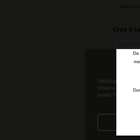
Ricevi le 
Crea il t
Inserisci 
registrarti
Da 
Ho letto 
men
Informati
sui cook
Utilizziamo tecnolo
Creando 
migliori 
Visita la nostra
Inf
Dur
nostro Strumento d
RIFIU