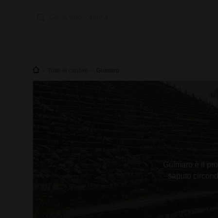
Tutte le cantine
Guímaro
Guímaro è il pro
saputo circonda