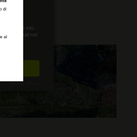
nte
i
o di
 sul nostro sito.
enze personali nel
e al
CETTA
Alimentato da Klaro!