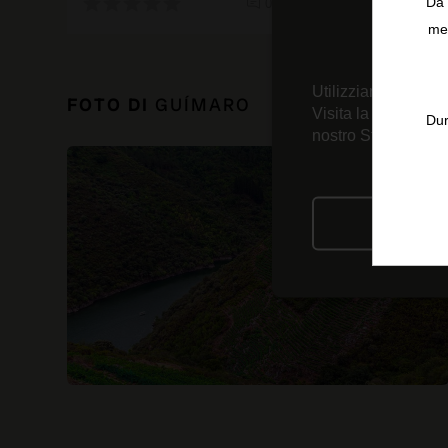
Da 
0 recensioni
men
Utilizziamo tecnolo
FOTO DI
GUÍMARO
Visita la nostra
Inf
Dur
nostro Strumento d
RIFIU