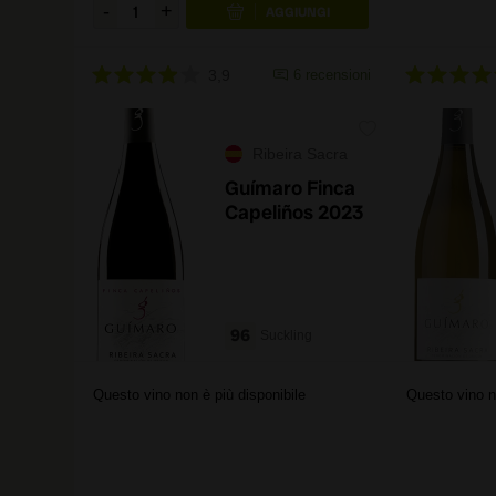
3,9
6 recensioni
Ribeira Sacra
Guímaro Finca
Capeliños 2023
96
Suckling
Questo vino non è più disponibile
Questo vino n