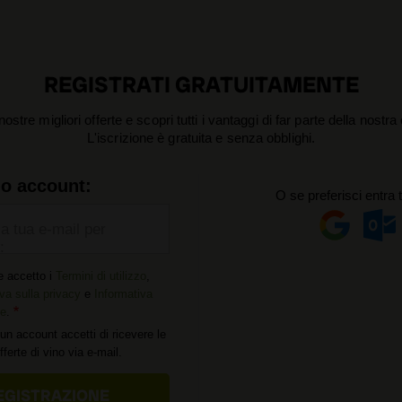
REGISTRATI GRATUITAMENTE
nostre migliori offerte e scopri tutti i vantaggi di far parte della nostr
L'iscrizione è gratuita e senza obblighi.
uo account:
O se preferisci entra 
la tua e-mail per
:
e accetto i
Termini di utilizzo
,
va sulla privacy
e
Informativa
ie
.
un account accetti di ricevere le
offerte di vino via e-mail.