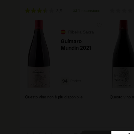
3,5
1 recensione
Ribeira Sacra
Guímaro
Mundín 2021
94
Parker
Questo vino non è più disponibile
Questo vino n