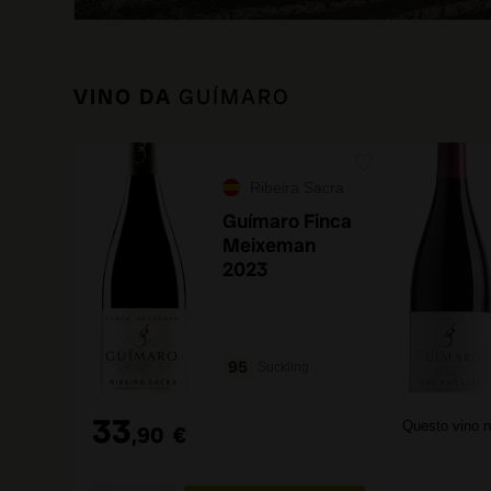
VINO DA
GUÍMARO
Ribeira Sacra
Guímaro Finca
Meixeman
2023
95
Suckling
33
Questo vino n
,90
€