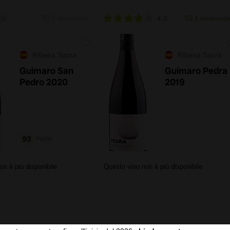
0 recensioni
4,0
1 recension
Ribeira Sacra
Ribeira Sacra
Guimaro San
Guimaro Pedra
Pedro 2020
2019
93
Peñín
on è più disponibile
Questo vino non è più disponibile