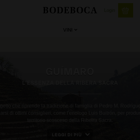
Login
VINI
GUÍMARO
L'ESSENZA DELLA RIBERA SACRA
getto che riprende la tradizione di famiglia di Pedro M. Rodríg
rsi di ottimi consiglieri, come l'enologo Luis Buitrón, per produrr
territorio scosceso della Ribeira Sacra.
LEGGI DI PIÙ