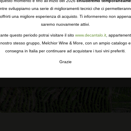
questo momento e fino all'inizio del 2026
chiuderemo temporaneame
0 recensioni
0 recension
tre sviluppiamo una serie di miglioramenti tecnici che ci permetterann
COOKIES
offrirti una migliore esperienza di acquisto. Ti informeremo non appena
saremo nuovamente attivi.
gie come i cookie per personalizzare e mejorar la tua esperienza
ormativa sulla privacy
per saperne di più, o gestisci le tue prefer
ante questo periodo potrai visitare il sito
www.decantalo.it
, appartenent
i Consenso.
nostro stesso gruppo, Melchior Wine & More, con un ampio catalogo e
consegna in Italia per continuare ad acquistare i tuoi vini preferiti.
Grazie
TA
CONFIGURAR
AC