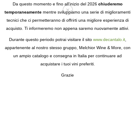
Da questo momento e fino all'inizio del 2026
chiuderemo
temporaneamente
mentre sviluppiamo una serie di miglioramenti
tecnici che ci permetteranno di offrirti una migliore esperienza di
Login
acquisto. Ti informeremo non appena saremo nuovamente attivi.
Durante questo periodo potrai visitare il sito
www.decantalo.it
,
TERMINI E CONDIZIONI
appartenente al nostro stesso gruppo, Melchior Wine & More, con
un ampio catalogo e consegna in Italia per continuare ad
Le presenti Condizioni Generali d'Uso e di Contratto (di
acquistare i tuoi vini preferiti.
seguito, "Condizioni Generali"), unitamente
all'Informativa sulla Privacy e all'Informativa sui Cookie,
Grazie
regolano l'accesso e l'utilizzo del sito web
www.bodeboca.com e delle relative applicazioni mobili
iOS/Android (di seguito, i "Portali"), nonché l'acquisto di
prodotti e/o servizi tramite gli stessi. Il semplice accesso
al Portale conferisce all'utente lo status di Utente del
Portale (di seguito, "l'Utente") e implica l'accettazione di
tutti i termini inclusi nelle presenti Condizioni Generali.
Qualora non si accettino le presenti Condizioni
Generali, è necessario abbandonare immediatamente il