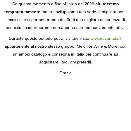
Da questo momento e fino all'inizio del 2026
chiuderemo
temporaneamente
mentre sviluppiamo una serie di miglioramenti
tecnici che ci permetteranno di offrirti una migliore esperienza di
Login
acquisto. Ti informeremo non appena saremo nuovamente attivi.
Durante questo periodo potrai visitare il sito
www.decantalo.it
,
PAGINA NON TROVATA
appartenente al nostro stesso gruppo, Melchior Wine & More, con
un ampio catalogo e consegna in Italia per continuare ad
La pagina richiesta non è stata trovata.
acquistare i tuoi vini preferiti.
Grazie
REGISTRATI GRATUITAMENTE
Ricevi le nostre migliori offerte e scopri tutti i vantaggi di far
parte della nostra comunità.
L'iscrizione è gratuita e senza obblighi.