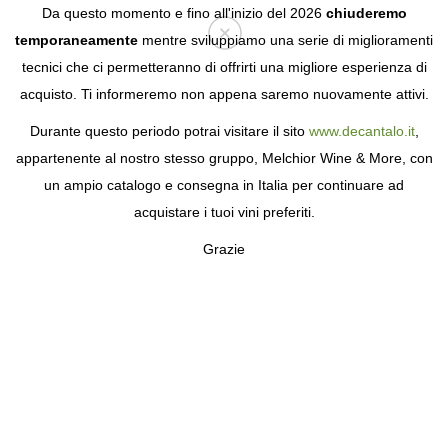
Da questo momento e fino all'inizio del 2026
chiuderemo
temporaneamente
mentre sviluppiamo una serie di miglioramenti
tecnici che ci permetteranno di offrirti una migliore esperienza di
Login
acquisto. Ti informeremo non appena saremo nuovamente attivi.
Durante questo periodo potrai visitare il sito
www.decantalo.it
,
ACQUISTA VINOS DE
appartenente al nostro stesso gruppo, Melchior Wine & More, con
CABERNET SAUVIGNON
un ampio catalogo e consegna in Italia per continuare ad
acquistare i tuoi vini preferiti.
Grazie
FILTRA
/
ORDINA
Prezzo
12
prodotto
Paese
IGP Formentera
Francia
5
Regione
Cap de Barbaria 2017
Spagna
4
Origine