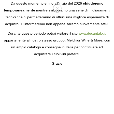
Da questo momento e fino all'inizio del 2026
chiuderemo
temporaneamente
mentre sviluppiamo una serie di miglioramenti
tecnici che ci permetteranno di offrirti una migliore esperienza di
Login
acquisto. Ti informeremo non appena saremo nuovamente attivi.
Durante questo periodo potrai visitare il sito
www.decantalo.it
,
PAGINA NON TROVATA
appartenente al nostro stesso gruppo, Melchior Wine & More, con
un ampio catalogo e consegna in Italia per continuare ad
La pagina richiesta non è stata trovata.
acquistare i tuoi vini preferiti.
Grazie
REGISTRATI GRATUITAMENTE
Ricevi le nostre migliori offerte e scopri tutti i vantaggi di far
parte della nostra comunità.
L'iscrizione è gratuita e senza obblighi.