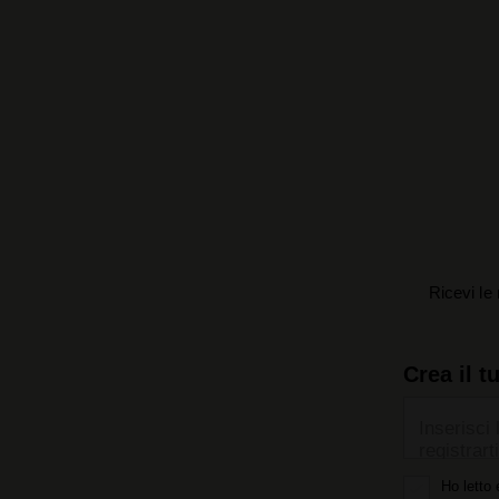
Ricevi le 
Crea il t
Inserisci 
registrarti
Ho letto 