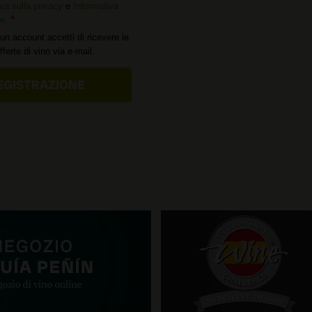
va sulla privacy
e
Informativa
ie
.
un account accetti di ricevere le
offerte di vino via e-mail.