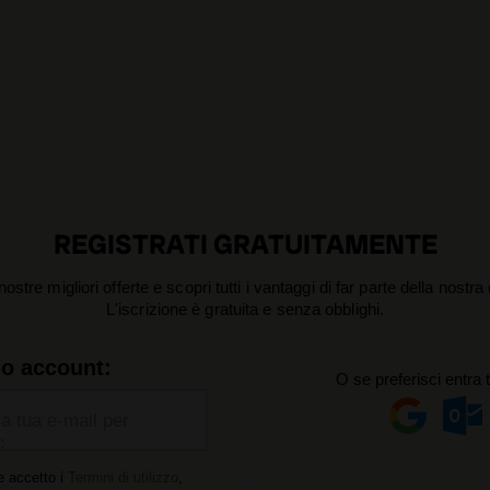
REGISTRATI GRATUITAMENTE
nostre migliori offerte e scopri tutti i vantaggi di far parte della nostr
L'iscrizione è gratuita e senza obblighi.
uo account:
O se preferisci entra 
la tua e-mail per
:
e accetto i
Termini di utilizzo
,