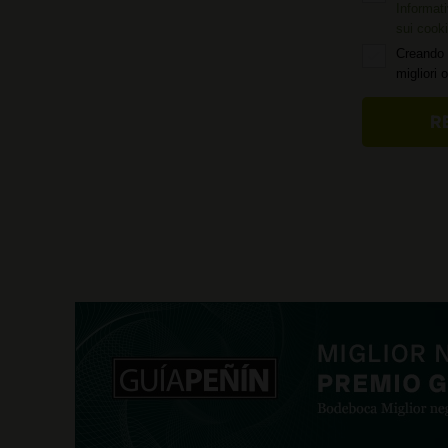
Informati
sui cook
Creando 
migliori 