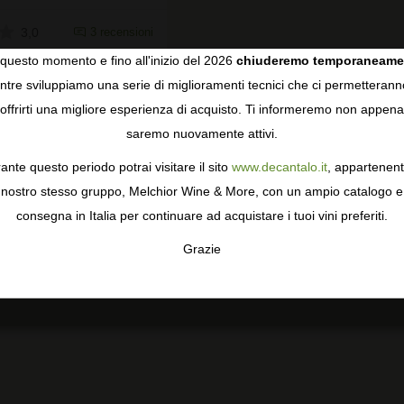
3,0
3 recensioni
questo momento e fino all'inizio del 2026
chiuderemo temporaneame
tre sviluppiamo una serie di miglioramenti tecnici che ci permetterann
COOKIES
offrirti una migliore esperienza di acquisto. Ti informeremo non appena
E
saremo nuovamente attivi.
gie come i cookie per personalizzare e mejorar la tua esperienza
ormativa sulla privacy
per saperne di più, o gestisci le tue prefer
ante questo periodo potrai visitare il sito
www.decantalo.it
, appartenent
i Consenso.
nostro stesso gruppo, Melchior Wine & More, con un ampio catalogo e
consegna in Italia per continuare ad acquistare i tuoi vini preferiti.
Grazie
TA
CONFIGURAR
AC