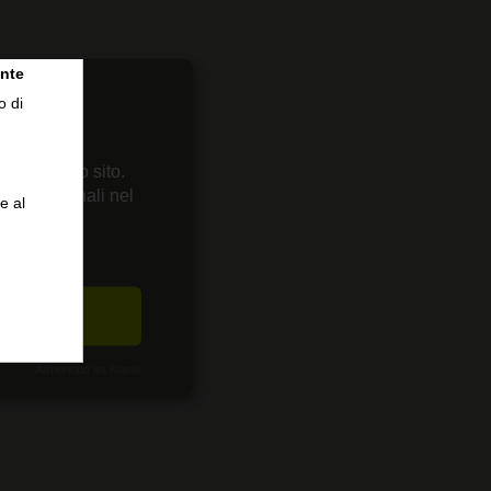
nte
o di
 sul nostro sito.
enze personali nel
e al
CETTA
Alimentato da Klaro!