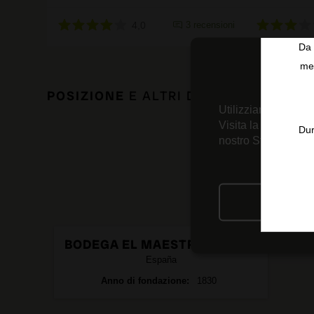
4,0
3 recensioni
Da 
men
POSIZIONE
E ALTRI DATI DI INTERESS
Utilizziamo tecnolo
Visita la nostra
Inf
Dur
nostro Strumento d
RIFIU
BODEGA EL MAESTRO SIERRA
España
Anno di fondazione
1830