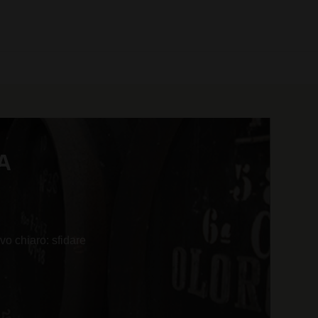
0 prodotti
A
vo chiaro: sfidare