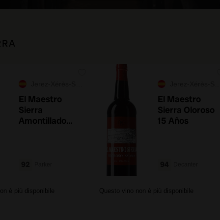
RRA
Jerez-Xérès-Sherry
Jerez-Xérès-Sherry
El Maestro
El Maestro
Sierra
Sierra Oloroso
Amontillado
15 Años
Superior 12
Años
92
94
Parker
Decanter
on è più disponibile
Questo vino non è più disponibile