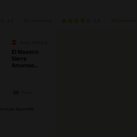
4,0
1 recensione
4,3
8 recension
Jerez-Xérès-Sherry
El Maestro
Sierra
Amoroso
Medium
90
Parker
on è più disponibile