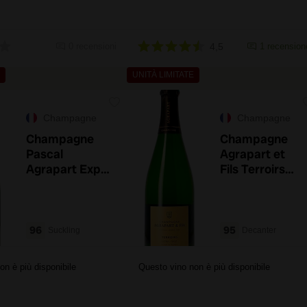
0 recensioni
4,5
1 recension
UNITÀ LIMITATE
Champagne
Champagne
Champagne
Champagne
Pascal
Agrapart et
Agrapart Exp
Fils Terroirs
16 Brut Nature
Blanc de
Blancs
96
95
Suckling
Decanter
on è più disponibile
Questo vino non è più disponibile