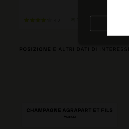
4,3
2 recensioni
RIFIU
POSIZIONE
E ALTRI DATI DI INTERESS
CHAMPAGNE AGRAPART ET FILS
Francia