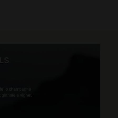
0 prodotti
LS
e dello champagne
igianale e vigneti