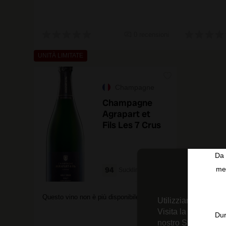
0 recensioni
UNITÀ LIMITATE
Champagne
Champagne
Agrapart et
Fils Les 7 Crus
Da 
94
men
Suckling
Questo vino non è più disponibile
Utilizziamo tecnolo
Visita la nostra
Inf
Dur
nostro Strumento d