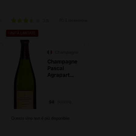
e
3,5
1 recensione
UNITÀ LIMITATE
Champagne
Champagne
Pascal
Agrapart
Complantée
Extra Brut
94
Suckling
Questo vino non è più disponibile