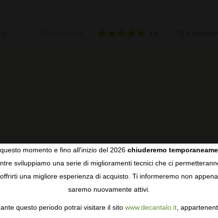
0 recensioni
4,8
5 recension
questo momento e fino all'inizio del 2026
chiuderemo temporaneame
tre sviluppiamo una serie di miglioramenti tecnici che ci permetterann
COOKIES
offrirti una migliore esperienza di acquisto. Ti informeremo non appena
saremo nuovamente attivi.
gie come i cookie per personalizzare e mejorar la tua esperienza
ormativa sulla privacy
per saperne di più, o gestisci le tue prefer
ante questo periodo potrai visitare il sito
www.decantalo.it
, appartenent
i Consenso.