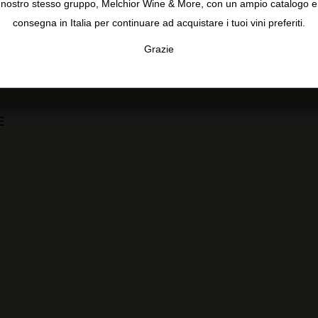
nostro stesso gruppo, Melchior Wine & More, con un ampio catalogo e
consegna in Italia per continuare ad acquistare i tuoi vini preferiti.
Grazie
TA
CONFIGURAR
AC
E