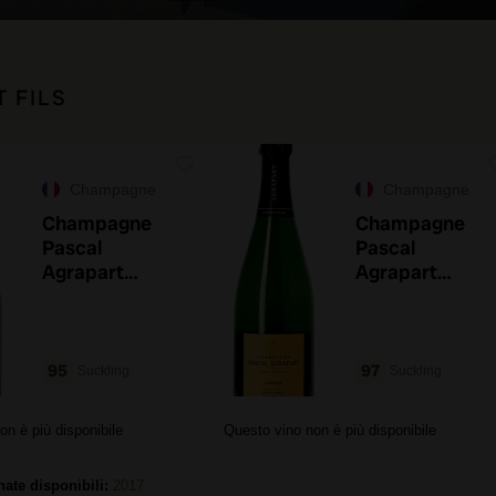
 FILS
Champagne
Champagne
Champagne
Champagne
Pascal
Pascal
Agrapart
Agrapart
Vénus Blanc de
Avizoise Blanc
Blancs 2019
de Blancs 2019
95
97
Suckling
Suckling
on è più disponibile
Questo vino non è più disponibile
ate disponibili:
2017