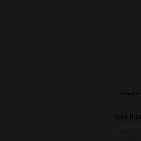
Ricevi le 
Crea il t
Inserisci 
registrarti