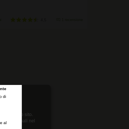
i
4,5
1 recensione
nte
o di
 sul nostro sito.
enze personali nel
e al