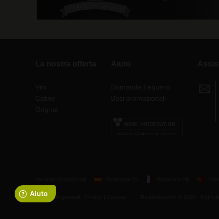
La nostra offerta
Aiuto
Assis
Vini
Domande frequenti
Catine
Basi promozionali
Origine
Versioni internazionali:
Bodeboca ES
Bodeboca FR
Bod
Condizioni generali
|
Privacy
|
Cookies
Bodeboca.com © 2026 - Tutti i dirit