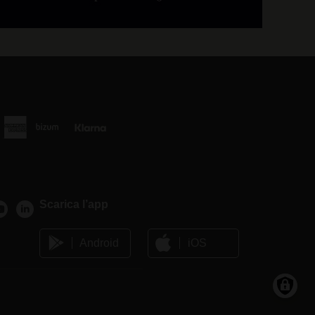
Scarica l’app
Android
iOS