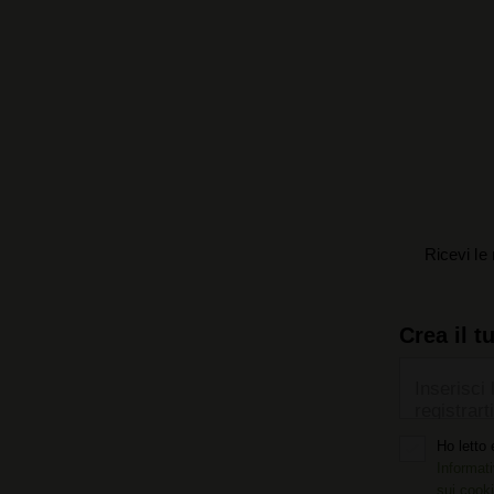
Ricevi le 
Crea il t
Inserisci 
registrarti
Ho letto 
Informati
sui cook