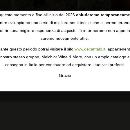
questo momento e fino all'inizio del 2026
chiuderemo temporaneame
tre sviluppiamo una serie di miglioramenti tecnici che ci permetterann
COOKIES
E
offrirti una migliore esperienza di acquisto. Ti informeremo non appena
saremo nuovamente attivi.
gie come i cookie per personalizzare e mejorar la tua esperienza
ormativa sulla privacy
per saperne di più, o gestisci le tue prefer
ante questo periodo potrai visitare il sito
www.decantalo.it
, appartenent
i Consenso.
nostro stesso gruppo, Melchior Wine & More, con un ampio catalogo e
consegna in Italia per continuare ad acquistare i tuoi vini preferiti.
Grazie
TA
CONFIGURAR
AC