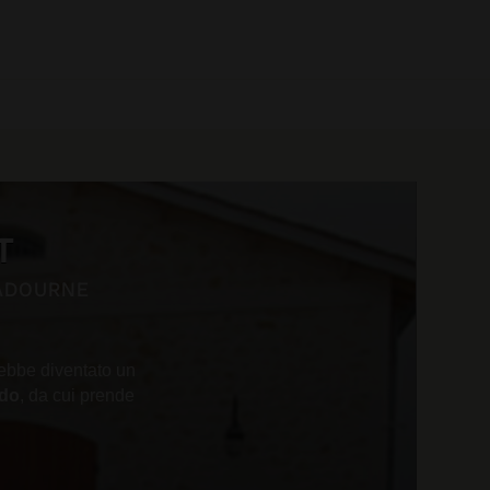
0 prodotti
T
CADOURNE
rebbe diventato un
ndo
, da cui prende