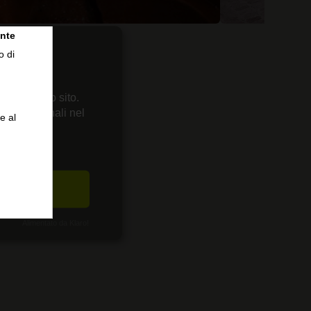
nte
o di
 sul nostro sito.
enze personali nel
e al
CETTA
Alimentato da Klaro!