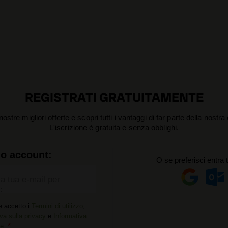
REGISTRATI GRATUITAMENTE
nostre migliori offerte e scopri tutti i vantaggi di far parte della nostr
L'iscrizione è gratuita e senza obblighi.
uo account:
O se preferisci entra 
la tua e-mail per
:
e accetto i
Termini di utilizzo
,
va sulla privacy
e
Informativa
ie
.