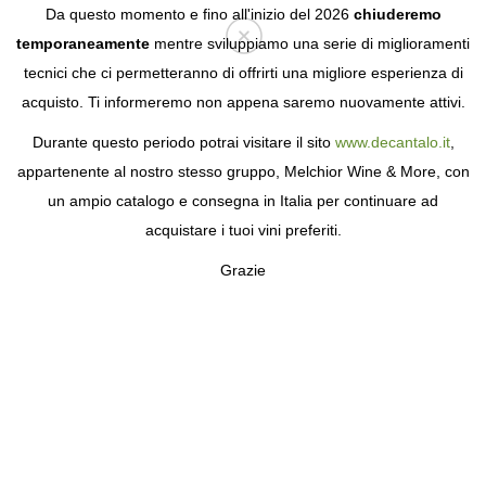
Da questo momento e fino all'inizio del 2026
chiuderemo
temporaneamente
mentre sviluppiamo una serie di miglioramenti
tecnici che ci permetteranno di offrirti una migliore esperienza di
Login
acquisto. Ti informeremo non appena saremo nuovamente attivi.
Durante questo periodo potrai visitare il sito
www.decantalo.it
,
appartenente al nostro stesso gruppo, Melchior Wine & More, con
un ampio catalogo e consegna in Italia per continuare ad
acquistare i tuoi vini preferiti.
Grazie
TASCA D'ALMERITA
GRUPPO VINICOLO SICILIANO DAL XIX
SECOLO