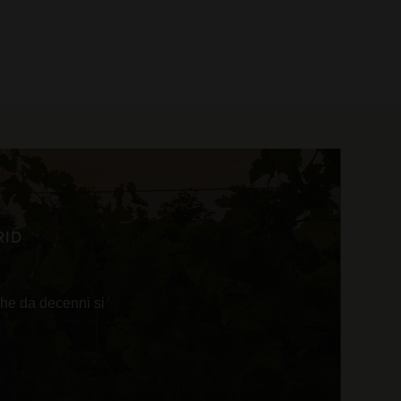
0 prodotti
RID
 che da decenni si