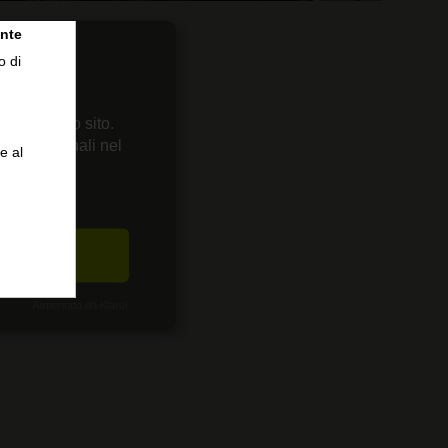
nte
o di
 sul nostro sito.
enze personali nel
e al
CETTA
Alimentato da Klaro!