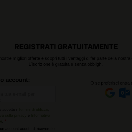
REGISTRATI GRATUITAMENTE
nostre migliori offerte e scopri tutti i vantaggi di far parte della nostr
L'iscrizione è gratuita e senza obblighi.
uo account:
O se preferisci entra 
la tua e-mail per
:
e accetto i
Termini di utilizzo
,
va sulla privacy
e
Informativa
ie
.
un account accetti di ricevere le