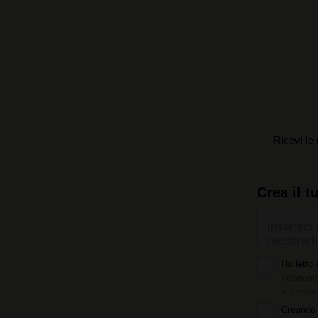
Ricevi le 
Crea il t
Inserisci 
registrarti
Ho letto 
Informati
sui cook
Creando 