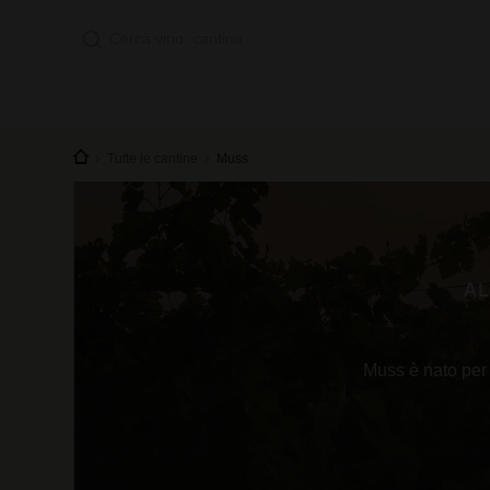
Tutte le cantine
Muss
AL
Muss è nato per v