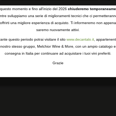
questo momento e fino all'inizio del 2026
chiuderemo temporaneame
tre sviluppiamo una serie di miglioramenti tecnici che ci permetterann
COOKIES
E
offrirti una migliore esperienza di acquisto. Ti informeremo non appena
saremo nuovamente attivi.
gie come i cookie per personalizzare e mejorar la tua esperienza
ormativa sulla privacy
per saperne di più, o gestisci le tue prefer
ante questo periodo potrai visitare il sito
www.decantalo.it
, appartenent
i Consenso.
nostro stesso gruppo, Melchior Wine & More, con un ampio catalogo e
consegna in Italia per continuare ad acquistare i tuoi vini preferiti.
Grazie
TA
CONFIGURAR
AC