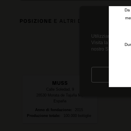
Da 
men
POSIZIONE
E ALTRI DATI DI INTERESS
Utilizziamo tecnolo
Visita la nostra
Inf
Dur
nostro Strumento d
RIFIU
MUSS
Calle Soledad, 9
28530
Morata de Tajuña
MD
España
Anno di fondazione
2015
Produzione totale
100.000 bottiglie