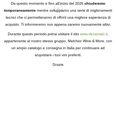
Da questo momento e fino all'inizio del 2026
chiuderemo
temporaneamente
mentre sviluppiamo una serie di miglioramenti
tecnici che ci permetteranno di offrirti una migliore esperienza di
Login
acquisto. Ti informeremo non appena saremo nuovamente attivi.
Durante questo periodo potrai visitare il sito
www.decantalo.it
,
appartenente al nostro stesso gruppo, Melchior Wine & More, con
un ampio catalogo e consegna in Italia per continuare ad
acquistare i tuoi vini preferiti.
Grazie
OSSIAN VIDES Y VINOS
LE CANTINE DEI RUIZ ARAGONESES A
NIEVA