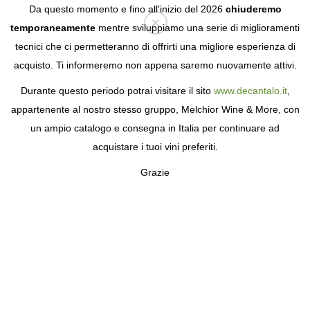
Da questo momento e fino all'inizio del 2026
chiuderemo
temporaneamente
mentre sviluppiamo una serie di miglioramenti
tecnici che ci permetteranno di offrirti una migliore esperienza di
Login
acquisto. Ti informeremo non appena saremo nuovamente attivi.
Durante questo periodo potrai visitare il sito
www.decantalo.it
,
appartenente al nostro stesso gruppo, Melchior Wine & More, con
un ampio catalogo e consegna in Italia per continuare ad
acquistare i tuoi vini preferiti.
Grazie
VIÑA REAL
LE CANTINE DI CVNE, CHE HANNO LA
FORMA DI UNA VASCA