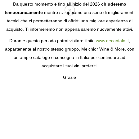
Da questo momento e fino all'inizio del 2026
chiuderemo
temporaneamente
mentre sviluppiamo una serie di miglioramenti
tecnici che ci permetteranno di offrirti una migliore esperienza di
Login
acquisto. Ti informeremo non appena saremo nuovamente attivi.
Durante questo periodo potrai visitare il sito
www.decantalo.it
,
appartenente al nostro stesso gruppo, Melchior Wine & More, con
un ampio catalogo e consegna in Italia per continuare ad
acquistare i tuoi vini preferiti.
Grazie
CHAMPAGNE VILMART
& CIE
CINQUE GENERAZIONI DI MAGIA NELLA