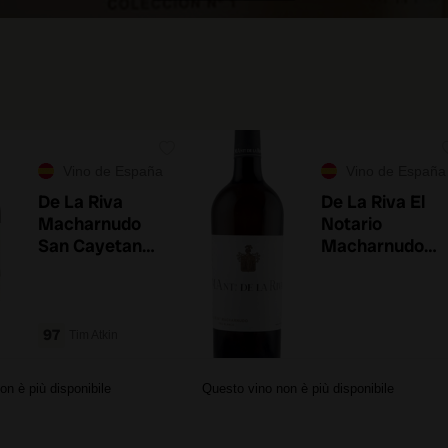
Vino de España
Vino de España
De La Riva
De La Riva El
Macharnudo
Notario
San Cayetano
Macharnudo
2023
Vino di Pasto
2021
97
Tim Atkin
on è più disponibile
Questo vino non è più disponibile