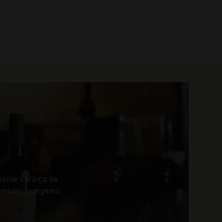
0 prodotti
sieme il Marco de
entano la regione