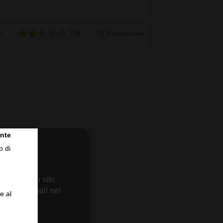
i
2,0
1 recensione
nte
o di
 sul nostro sito.
enze personali nel
e al