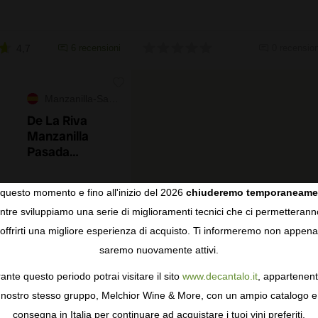
4,7
6 recensioni
0 recension
Manzanilla-Sanlúcar de Barrameda
De La Riva
Manzanilla
Pasada
Balbaína Alta
questo momento e fino all'inizio del 2026
chiuderemo temporaneame
tre sviluppiamo una serie di miglioramenti tecnici che ci permetterann
97+
COOKIES
Parker
offrirti una migliore esperienza di acquisto. Ti informeremo non appena
saremo nuovamente attivi.
on è più disponibile
gie come i cookie per personalizzare e mejorar la tua esperienza
ormativa sulla privacy
per saperne di più, o gestisci le tue prefer
ante questo periodo potrai visitare il sito
www.decantalo.it
, appartenent
i Consenso.
nostro stesso gruppo, Melchior Wine & More, con un ampio catalogo e
consegna in Italia per continuare ad acquistare i tuoi vini preferiti.