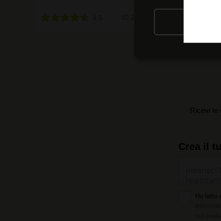
4,5
2 recensioni
RIFIU
Ricevi le 
Crea il t
Inserisci 
registrarti
Ho letto 
Informati
sui cook