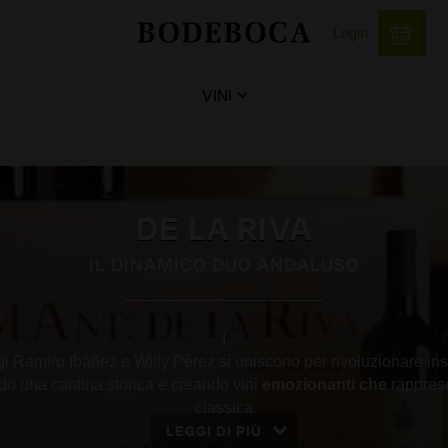
Login
VINI
DE LA RIVA
IL DINAMICO DUO ANDALUSO
I
gi Ramiro Ibáñez e Willy Pérez si uniscono per rivoluzionare in
do una cantina storica e creando vini
emozionanti
che
rappres
classica
LEGGI DI PIÙ