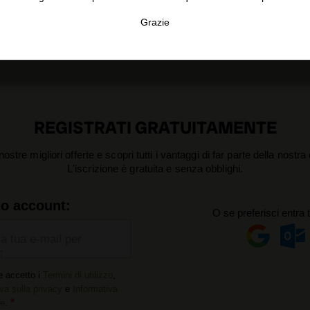
Grazie
4,5
2 recensioni
TA
CONFIGURAR
AC
REGISTRATI GRATUITAMENTE
nostre migliori offerte e scopri tutti i vantaggi di far parte della nostr
L'iscrizione è gratuita e senza obblighi.
uo account:
O se preferisci entra 
la tua e-mail per
:
e accetto i
Termini di utilizzo
,
va sulla privacy
e
Informativa
ie
.