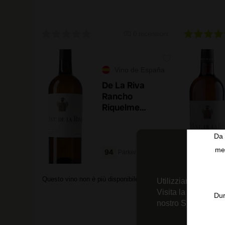
0 recensioni
Vino de España
De La Riva
Rancho
Riquelme
Burujena Vino
de pasto 2023
Da 
men
94
Parker
Questo vino non è più disponibile
Questo vino n
Utilizziamo tecnolo
Visita la nostra
Inf
Dur
nostro Strumento d