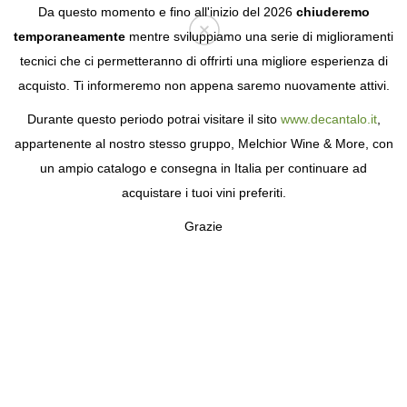
Da questo momento e fino all'inizio del 2026
chiuderemo
temporaneamente
mentre sviluppiamo una serie di miglioramenti
tecnici che ci permetteranno di offrirti una migliore esperienza di
Login
acquisto. Ti informeremo non appena saremo nuovamente attivi.
Durante questo periodo potrai visitare il sito
www.decantalo.it
,
appartenente al nostro stesso gruppo, Melchior Wine & More, con
un ampio catalogo e consegna in Italia per continuare ad
acquistare i tuoi vini preferiti.
Grazie
BODEGAS Y VIÑEDOS
LA SOLANA
VINO DE PAGO NEL CUORE DELLA