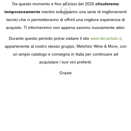
Da questo momento e fino all'inizio del 2026
chiuderemo
temporaneamente
mentre sviluppiamo una serie di miglioramenti
tecnici che ci permetteranno di offrirti una migliore esperienza di
Login
acquisto. Ti informeremo non appena saremo nuovamente attivi.
Durante questo periodo potrai visitare il sito
www.decantalo.it
,
appartenente al nostro stesso gruppo, Melchior Wine & More, con
un ampio catalogo e consegna in Italia per continuare ad
acquistare i tuoi vini preferiti.
Grazie
BLANCO NIEVA
I VIGNETI PIÙ A EST DELLA D.O. RUEDA