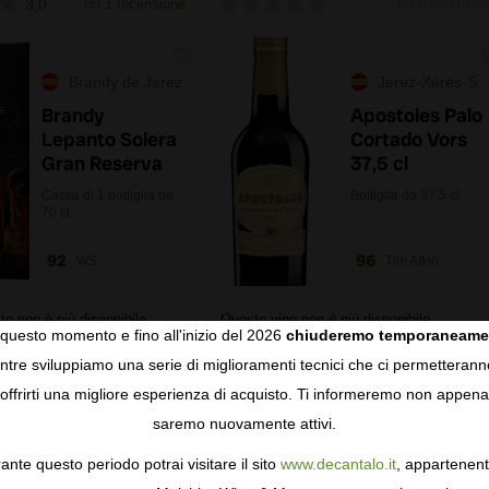
3,0
1 recensione
0 recension
Brandy de Jerez
Jerez-Xérès-Sherry
Brandy
Apostoles Palo
Lepanto Solera
Cortado Vors
Gran Reserva
37,5 cl
Cassa di 1 bottiglia da
Bottiglia da 37,5 cl.
70 cl.
92
96
WS
Tim Atkin
to non è più disponibile
Questo vino non è più disponibile
questo momento e fino all'inizio del 2026
chiuderemo temporaneame
tre sviluppiamo una serie di miglioramenti tecnici che ci permetterann
COOKIES
offrirti una migliore esperienza di acquisto. Ti informeremo non appena
saremo nuovamente attivi.
gie come i cookie per personalizzare e mejorar la tua esperienza
ormativa sulla privacy
per saperne di più, o gestisci le tue prefer
4,4
11 recensioni
5,0
1 recension
ante questo periodo potrai visitare il sito
www.decantalo.it
, appartenent
i Consenso.