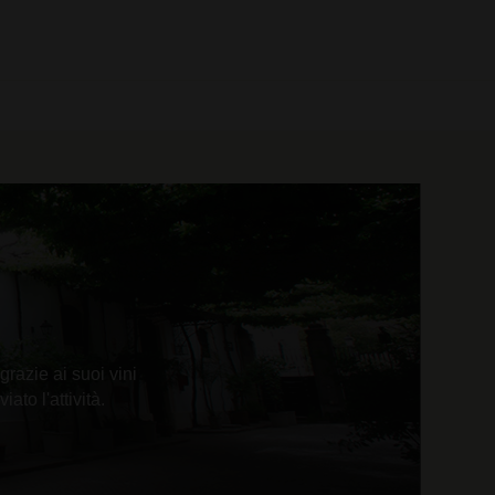
0 prodotti
razie ai suoi vini
to l'attività.