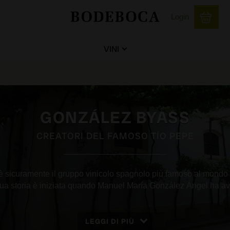
Login
VINI
GONZÁLEZ BYASS
CREATORI DEL FAMOSO TÍO PEPE
sicuramente il gruppo vinicolo spagnolo più famoso al mondo g
sua storia è iniziata quando Manuel María González Ángel ha avvia
LEGGI DI PIÙ