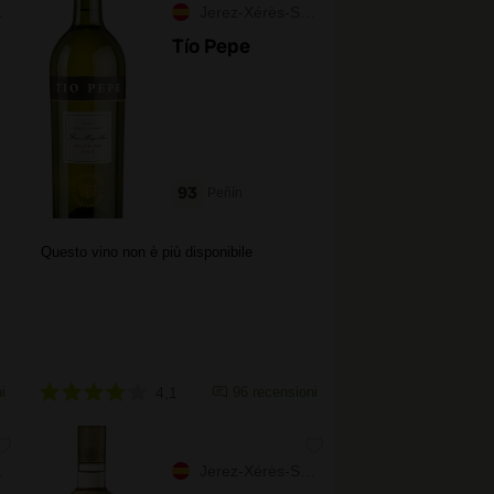
Jerez-Xérès-Sherry
Tío Pepe
93
Peñín
Questo vino non è più disponibile
i
4,1
96 recensioni
Jerez-Xérès-Sherry