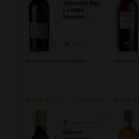
Vermouth Rojo
La Copa
Gonzalez
Byass
93
Peñín
Questo vino non è più disponibile
Questo vino n
3,7
81 recensioni
Jerez-Xérès-Sherry
Oloroso
Matusalem