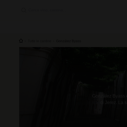
Tutte le cantine
González Byass
González Byass è 
di Jerez. La 