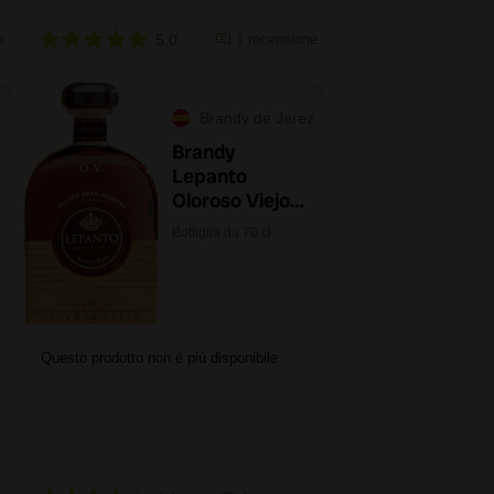
i
5,0
1 recensione
Brandy de Jerez
Brandy
Lepanto
Oloroso Viejo
Solera Gran
Bottiglia da 70 cl.
Reserva
Questo prodotto non è più disponibile