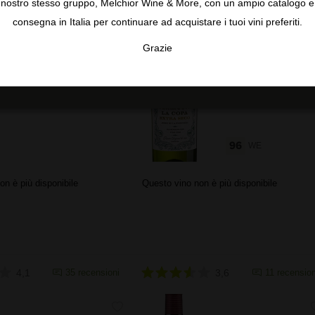
nostro stesso gruppo, Melchior Wine & More, con un ampio catalogo e
consegna in Italia per continuare ad acquistare i tuoi vini preferiti.
Jerez-Xérès-Sherry
Andalucía
Grazie
Solera 1847
Vermouth La
TA
CONFIGURAR
AC
Crema
Copa Extra
Seco
96
WE
on è più disponibile
Questo vino non è più disponibile
4,1
35 recensioni
3,6
11 recension