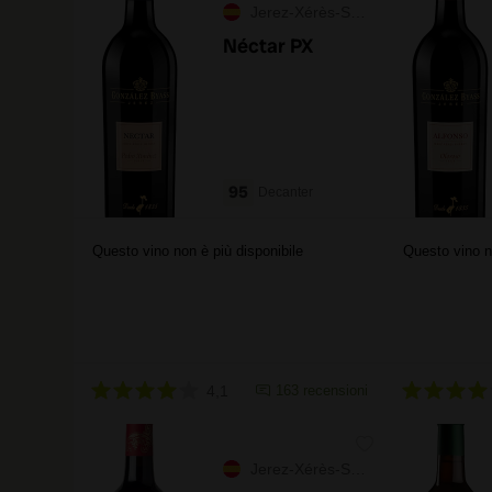
Jerez-Xérès-Sherry
Néctar PX
95
Decanter
Questo vino non è più disponibile
Questo vino n
4,1
163 recensioni
Jerez-Xérès-Sherry