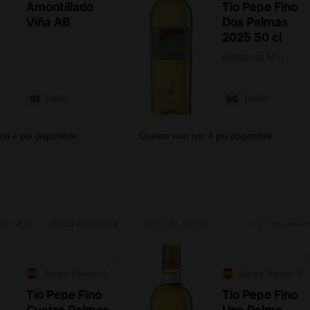
Amontillado
Tío Pepe Fino
Viña AB
Dos Palmas
2025 50 cl
Bottiglia da 50 cl.
91
95
Peñín
Peñín
on è più disponibile
Questo vino non è più disponibile
4,0
33 recensioni
0 recension
Jerez-Xérès-Sherry
Jerez-Xérès-Sherry
Tío Pepe Fino
Tío Pepe Fino
Cuatro Palmas
Una Palma