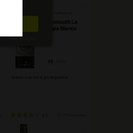
Andalucía
Vermouth La
CETTA
Copa Blanco
Alimentato da Klaro!
93
Peñín
Questo vino non è più disponibile
i
4,0
20 recensioni