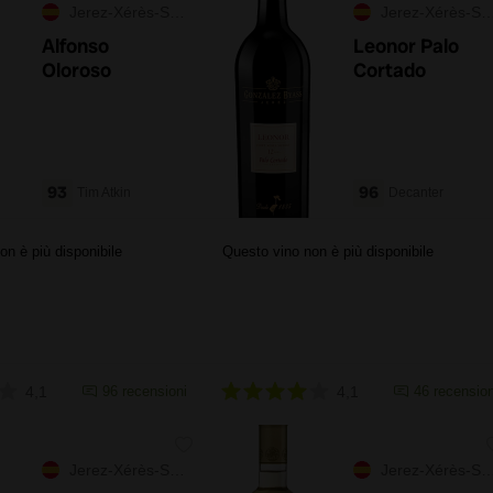
Jerez-Xérès-Sherry
Jerez-Xérès-Sherry
Alfonso
Leonor Palo
Oloroso
Cortado
93
96
Tim Atkin
Decanter
on è più disponibile
Questo vino non è più disponibile
4,1
96 recensioni
4,1
46 recension
Jerez-Xérès-Sherry
Jerez-Xérès-Sherry