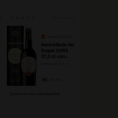
i
0 recensioni
Jerez-Xérès-Sherry
Amontillado del
Duque VORS
37,5 cl. con
astuccio
Bottiglia da 37,5 cl.
98
Tim Atkin
Questo vino non è più disponibile