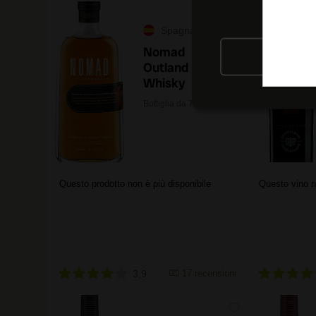
Spagna
Nomad
RIFIU
Outland
Whisky
Bottiglia da 70 cl.
Questo prodotto non è più disponibile
Questo vino n
3,9
17 recensioni