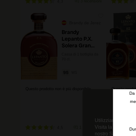
4,3
3 recensioni
Brandy de Jerez
Brandy
Lepanto P.X.
Solera Gran
Reserva
Cassa di 1 bottiglia da
70 cl.
95
WS
Questo prodotto non è più disponibile
Questo prodot
Da 
men
Utilizziamo tecnolo
Visita la nostra
Inf
4,5
1 recensione
Dur
nostro Strumento d