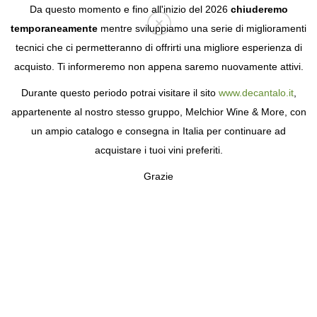
Da questo momento e fino all'inizio del 2026
chiuderemo
temporaneamente
mentre sviluppiamo una serie di miglioramenti
tecnici che ci permetteranno di offrirti una migliore esperienza di
Login
acquisto. Ti informeremo non appena saremo nuovamente attivi.
Durante questo periodo potrai visitare il sito
www.decantalo.it
,
appartenente al nostro stesso gruppo, Melchior Wine & More, con
un ampio catalogo e consegna in Italia per continuare ad
acquistare i tuoi vini preferiti.
Grazie
CHAMPAGNE
BILLECART-SALMON
SETTE GENERAZIONI ALLA RICERCA