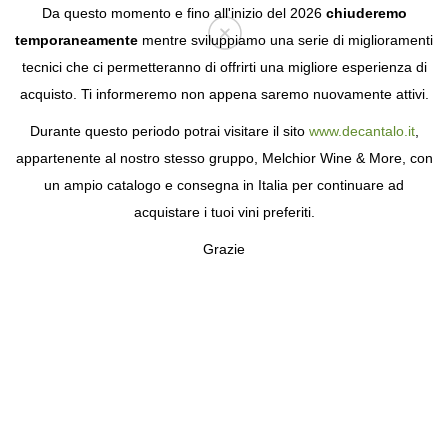
Da questo momento e fino all'inizio del 2026
chiuderemo
temporaneamente
mentre sviluppiamo una serie di miglioramenti
tecnici che ci permetteranno di offrirti una migliore esperienza di
Login
acquisto. Ti informeremo non appena saremo nuovamente attivi.
Durante questo periodo potrai visitare il sito
www.decantalo.it
,
appartenente al nostro stesso gruppo, Melchior Wine & More, con
un ampio catalogo e consegna in Italia per continuare ad
acquistare i tuoi vini preferiti.
Grazie
CHÂTEAU LEOVILLE
POYFERRE
VINI CON STORIA NELLA