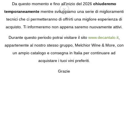
Da questo momento e fino all'inizio del 2026
chiuderemo
temporaneamente
mentre sviluppiamo una serie di miglioramenti
tecnici che ci permetteranno di offrirti una migliore esperienza di
Login
acquisto. Ti informeremo non appena saremo nuovamente attivi.
Durante questo periodo potrai visitare il sito
www.decantalo.it
,
appartenente al nostro stesso gruppo, Melchior Wine & More, con
un ampio catalogo e consegna in Italia per continuare ad
acquistare i tuoi vini preferiti.
Grazie
JANCIS ROBINSON X
RICHARD BRENDON
LA MIGLIORE ESPERIENZA DI