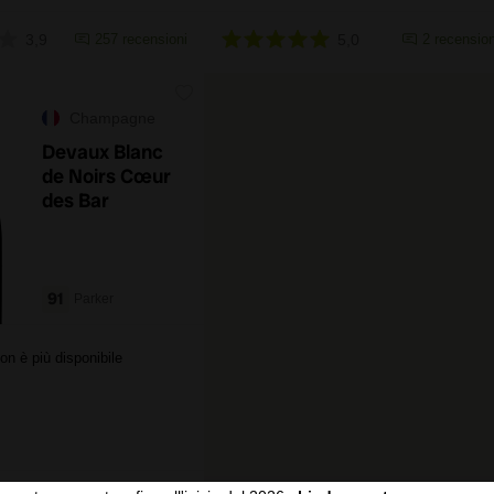
3,9
257 recensioni
5,0
2 recension
Champagne
Devaux Blanc
de Noirs Cœur
des Bar
91
Parker
on è più disponibile