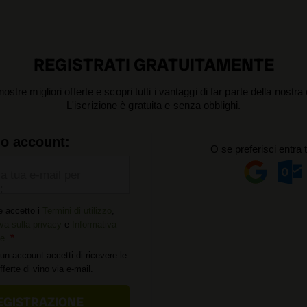
REGISTRATI GRATUITAMENTE
nostre migliori offerte e scopri tutti i vantaggi di far parte della nostr
L'iscrizione è gratuita e senza obblighi.
uo account:
O se preferisci entra 
la tua e-mail per
:
e accetto i
Termini di utilizzo
,
va sulla privacy
e
Informativa
ie
.
un account accetti di ricevere le
offerte di vino via e-mail.