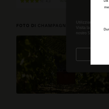
Da 
4,3
6 recensioni
men
Utilizziamo tecnolo
FOTO DI
CHAMPAGNE DEVAUX
Visita la nostra
Inf
Dur
nostro Strumento d
RIFIU