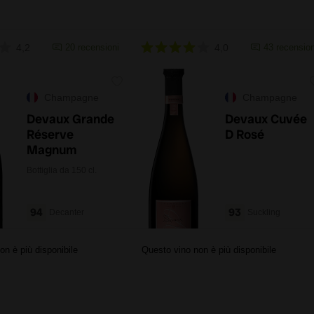
4,2
20 recensioni
4,0
43 recension
Champagne
Champagne
Devaux Grande
Devaux Cuvée
Réserve
D Rosé
Magnum
Bottiglia da 150 cl.
94
93
Decanter
Suckling
on è più disponibile
Questo vino non è più disponibile