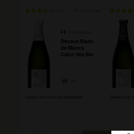
4,3
3 recensioni
Champagne
Devaux Blanc
de Blancs
Cœur des Bar
93
WE
Questo vino non è più disponibile
Questo vino n