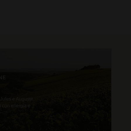
0 prodotti
NE
 Jules e Auguste
i con energia e