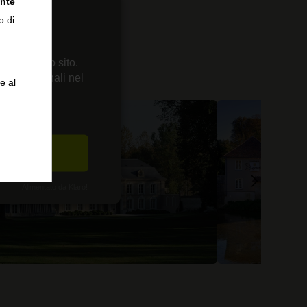
nte
o di
 sul nostro sito.
enze personali nel
e al
CETTA
Alimentato da Klaro!