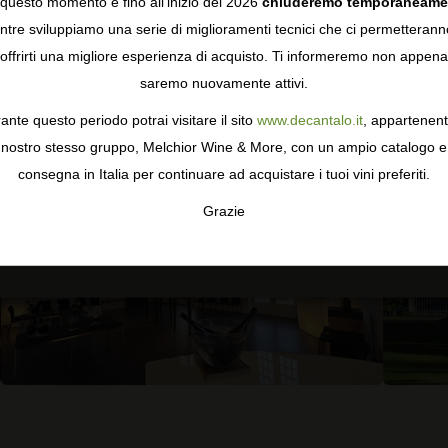
questo momento e fino all'inizio del 2026
chiuderemo temporaneame
4,5
25 recensioni
tre sviluppiamo una serie di miglioramenti tecnici che ci permetterann
COOKIES
offrirti una migliore esperienza di acquisto. Ti informeremo non appena
saremo nuovamente attivi.
gie come i cookie per personalizzare e mejorar la tua esperienza
ormativa sulla privacy
per saperne di più, o gestisci le tue prefer
ante questo periodo potrai visitare il sito
www.decantalo.it
, appartenent
i Consenso.
nostro stesso gruppo, Melchior Wine & More, con un ampio catalogo e
consegna in Italia per continuare ad acquistare i tuoi vini preferiti.
Grazie
TA
CONFIGURAR
AC