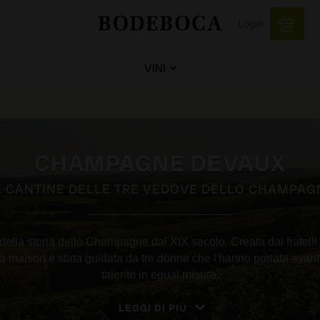
Login
VINI
CHAMPAGNE DEVAUX
E CANTINE DELLE TRE VEDOVE DELLO CHAMPAG
della storia dello Champagne dal XIX secolo. Creata dai fratelli
 maison è stata guidata da tre donne che l'hanno portata avant
talento in egual misura.
LEGGI DI PIÙ