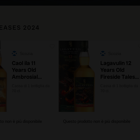
EASES 2024
Scozia
Scozia
Caol ila 11
Lagavulin 12
Years Old
Years Old
Ambrosial
Fireside Tales
Feast Special
Special
Cassa di 1 bottiglia da
Cassa di 1 bottiglia da
Release 2024
Release 2024
70 cl.
70 cl.
con astuccio
to non è più disponibile
Questo prodotto non è più disponibile