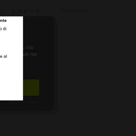
e
0 recensioni
nte
o di
 sul nostro sito.
enze personali nel
e al
CETTA
Alimentato da Klaro!