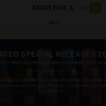
Login
VINI
AGEO SPECIAL RELEASES 2
SKY SPECIALI PER CHI AMA SCOPRIRE COSE N
ova edizione 2024 delle
Diageo Special Releases
. Otto
whisky
s
non sono mai stati messi in vendita prima. Un momento magico p
distillato