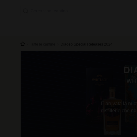
Tutte le cantine
Diageo Special Releases 2024
DI
WHI
È arrivata la nu
distillerie che 