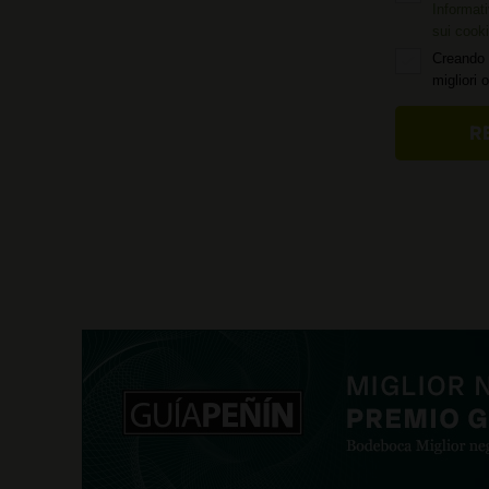
Informati
sui cook
Creando 
migliori 