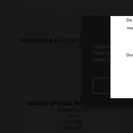
0 recensioni
Da 
men
POSIZIONE
E ALTRI DATI DI INTERESS
Utilizziamo tecnolo
Visita la nostra
Inf
Dur
nostro Strumento d
RIFIU
DIAGEO SPECIAL RELEASES 2024
Banbeath Ind Est
Leven
KY8 5HD
Reino Unido