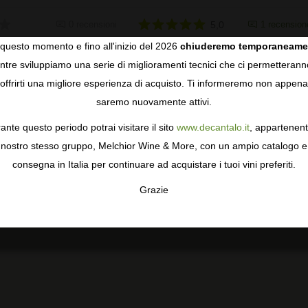
0 recensioni
5,0
1 recension
questo momento e fino all'inizio del 2026
chiuderemo temporaneame
tre sviluppiamo una serie di miglioramenti tecnici che ci permetterann
COOKIES
offrirti una migliore esperienza di acquisto. Ti informeremo non appena
E
saremo nuovamente attivi.
gie come i cookie per personalizzare e mejorar la tua esperienza
ormativa sulla privacy
per saperne di più, o gestisci le tue prefer
ante questo periodo potrai visitare il sito
www.decantalo.it
, appartenent
i Consenso.
nostro stesso gruppo, Melchior Wine & More, con un ampio catalogo e
consegna in Italia per continuare ad acquistare i tuoi vini preferiti.
Grazie
TA
CONFIGURAR
AC