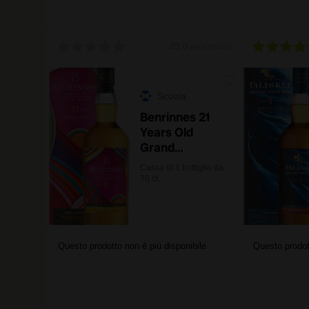
0 recensioni
Scozia
Benrinnes 21
Years Old
Grand
Crescendo
Cassa di 1 bottiglia da
Special
70 cl.
Release 2024
con astuccio
Questo prodotto non è più disponibile
Questo prodot