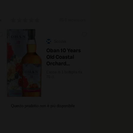
i
0 recensioni
Scozia
Oban 10 Years
Old Coastal
Orchard
Special
Cassa di 1 bottiglia da
Release 2024
70 cl.
con astuccio
Questo prodotto non è più disponibile