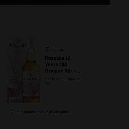
Scozia
Roseisle 12
Years Old
Origami Kite II
Special
Cassa di 1 bottiglia da
Release 2024
70 cl.
con astuccio
Questo prodotto non è più disponibile