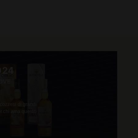
0 prodotti
024
UOVE
cozzesi di grandi
er chi ama questo