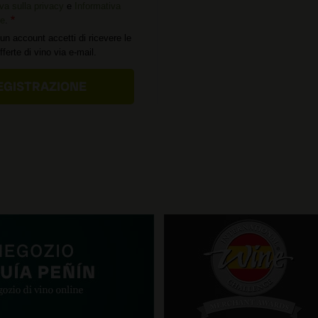
va sulla privacy
e
Informativa
ie
.
un account accetti di ricevere le
offerte di vino via e-mail.