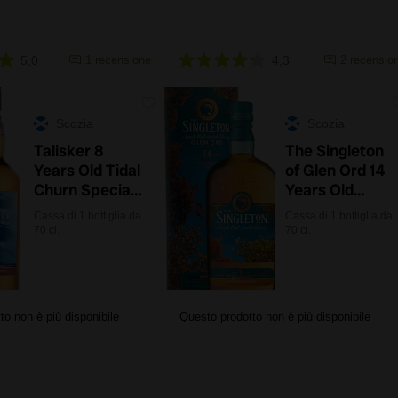
5,0
1 recensione
4,3
2 recension
Scozia
Scozia
Talisker 8
The Singleton
Years Old Tidal
of Glen Ord 14
Churn Special
Years Old
Release 2024
Autumn Walk
Cassa di 1 bottiglia da
Cassa di 1 bottiglia da
con astuccio
Special
70 cl.
70 cl.
Release 2024
con astuccio
to non è più disponibile
Questo prodotto non è più disponibile