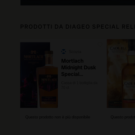
PRODOTTI DA DIAGEO SPECIAL REL
Scozia
Mortlach
Midnight Dusk
Special
Release 2024
Cassa di 1 bottiglia da
con astuccio
70 cl.
Questo prodotto non è più disponibile
Questo prodot