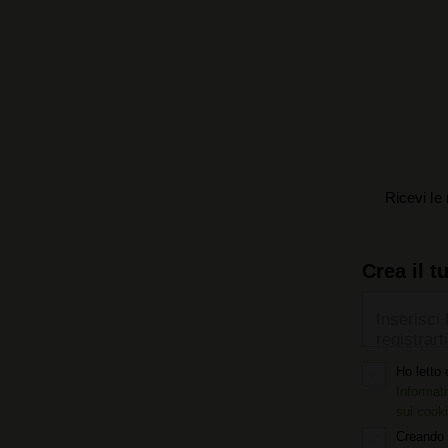
Ricevi le 
Crea il t
Inserisci 
registrarti
Ho letto 
Informati
sui cook
Creando 