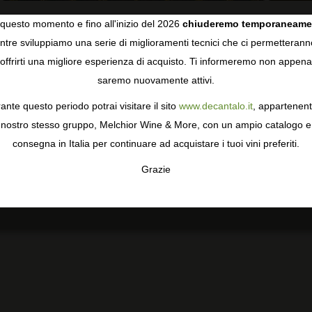
questo momento e fino all'inizio del 2026
chiuderemo temporaneame
tre sviluppiamo una serie di miglioramenti tecnici che ci permetterann
COOKIES
E
offrirti una migliore esperienza di acquisto. Ti informeremo non appena
saremo nuovamente attivi.
gie come i cookie per personalizzare e mejorar la tua esperienza
ormativa sulla privacy
per saperne di più, o gestisci le tue prefer
ante questo periodo potrai visitare il sito
www.decantalo.it
, appartenent
i Consenso.
nostro stesso gruppo, Melchior Wine & More, con un ampio catalogo e
consegna in Italia per continuare ad acquistare i tuoi vini preferiti.
Grazie
TA
CONFIGURAR
AC