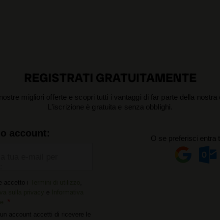
REGISTRATI GRATUITAMENTE
nostre migliori offerte e scopri tutti i vantaggi di far parte della nostr
L'iscrizione è gratuita e senza obblighi.
uo account:
O se preferisci entra 
la tua e-mail per
:
e accetto i
Termini di utilizzo
,
va sulla privacy
e
Informativa
ie
.
un account accetti di ricevere le