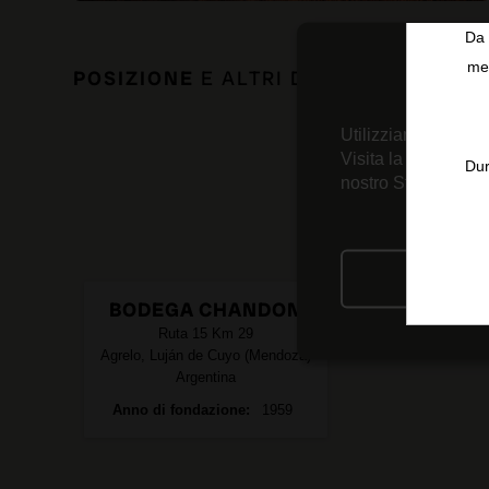
Da 
men
POSIZIONE
E ALTRI DATI DI INTERESS
Utilizziamo tecnolo
Visita la nostra
Inf
Dur
nostro Strumento d
RIFIU
BODEGA CHANDON
Ruta 15 Km 29
Agrelo, Luján de Cuyo (Mendoza)
Argentina
Anno di fondazione
1959