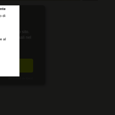
nte
o di
 sul nostro sito.
enze personali nel
e al
CETTA
Alimentato da Klaro!