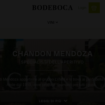
Login
VINI
CHANDON MENDOZA
SPECIALISTI DELL'APERITIVO
i Mendoza appartiene al gruppo LVMH e si trova ai piedi della 
Ande dal 1959, dove produce spumanti per tutti i gusti.
LEGGI DI PIÙ