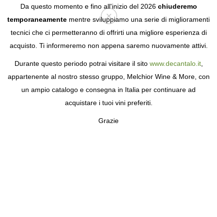
Da questo momento e fino all'inizio del 2026
chiuderemo
temporaneamente
mentre sviluppiamo una serie di miglioramenti
tecnici che ci permetteranno di offrirti una migliore esperienza di
Login
acquisto. Ti informeremo non appena saremo nuovamente attivi.
Durante questo periodo potrai visitare il sito
www.decantalo.it
,
appartenente al nostro stesso gruppo, Melchior Wine & More, con
un ampio catalogo e consegna in Italia per continuare ad
acquistare i tuoi vini preferiti.
Grazie
FUENTENEBRO
IL PROGETTO DI PRESTIGIO DI SEÑORÍO
DE NAVA