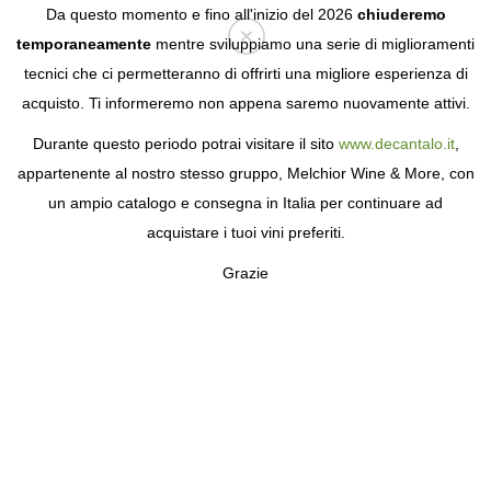
Da questo momento e fino all'inizio del 2026
chiuderemo
temporaneamente
mentre sviluppiamo una serie di miglioramenti
tecnici che ci permetteranno di offrirti una migliore esperienza di
Login
acquisto. Ti informeremo non appena saremo nuovamente attivi.
Durante questo periodo potrai visitare il sito
www.decantalo.it
,
appartenente al nostro stesso gruppo, Melchior Wine & More, con
un ampio catalogo e consegna in Italia per continuare ad
acquistare i tuoi vini preferiti.
Grazie
TORBRECK
UNA CANTINA LEGGENDARIA A OVEST
DELLA BAROSSA VALLEY