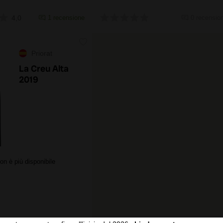
4,0
1 recensione
0 recension
Priorat
La Creu Alta
2019
on è più disponibile