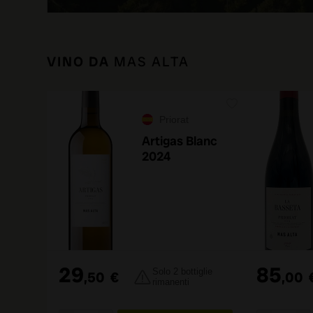
VINO DA
MAS ALTA
Priorat
Artigas Blanc
2024
29
85
Solo 2 bottiglie
,50
€
,00
rimanenti