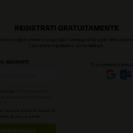
REGISTRATI GRATUITAMENTE
nostre migliori offerte e scopri tutti i vantaggi di far parte della nostr
L'iscrizione è gratuita e senza obblighi.
uo account:
O se preferisci entra 
la tua e-mail per
:
e accetto i
Termini di utilizzo
,
va sulla privacy
e
Informativa
ie
.
un account accetti di ricevere le
offerte di vino via e-mail.