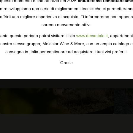
questo momento e fino all'inizio del 2026
chiuderemo temporaneame
0 recensioni
tre sviluppiamo una serie di miglioramenti tecnici che ci permetterann
COOKIES
offrirti una migliore esperienza di acquisto. Ti informeremo non appena
saremo nuovamente attivi.
gie come i cookie per personalizzare e mejorar la tua esperienza
ormativa sulla privacy
per saperne di più, o gestisci le tue prefer
ante questo periodo potrai visitare il sito
www.decantalo.it
, appartenent
i Consenso.
nostro stesso gruppo, Melchior Wine & More, con un ampio catalogo e
consegna in Italia per continuare ad acquistare i tuoi vini preferiti.
Grazie
TA
CONFIGURAR
AC