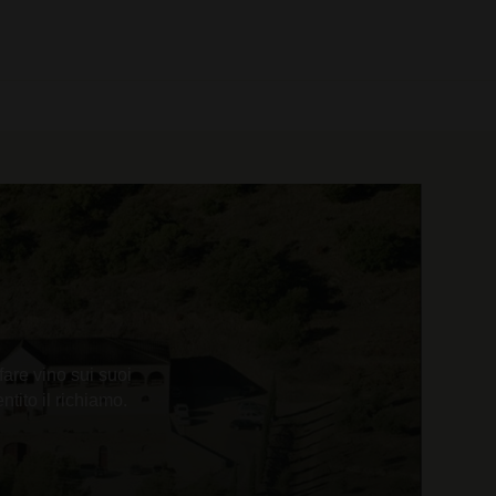
0 prodotti
fare vino sui suoi
ntito il richiamo.