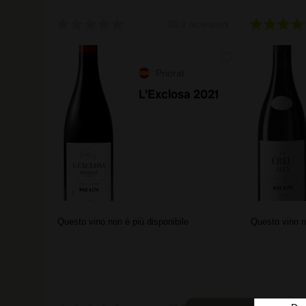
0 recensioni
Priorat
L'Exclosa 2021
Questo vino non è più disponibile
Questo vino n