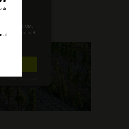
nte
o di
 sul nostro sito.
enze personali nel
e al
CETTA
Alimentato da Klaro!