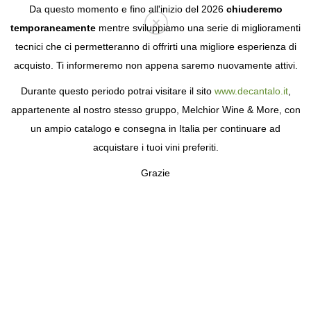
Da questo momento e fino all'inizio del 2026
chiuderemo
temporaneamente
mentre sviluppiamo una serie di miglioramenti
tecnici che ci permetteranno di offrirti una migliore esperienza di
Login
acquisto. Ti informeremo non appena saremo nuovamente attivi.
Durante questo periodo potrai visitare il sito
www.decantalo.it
,
appartenente al nostro stesso gruppo, Melchior Wine & More, con
un ampio catalogo e consegna in Italia per continuare ad
acquistare i tuoi vini preferiti.
Grazie
THE TASTER SOCIETY
GIOCA A DIVENTARE UN DEGUSTATORE DI
PRIMA CLASSE