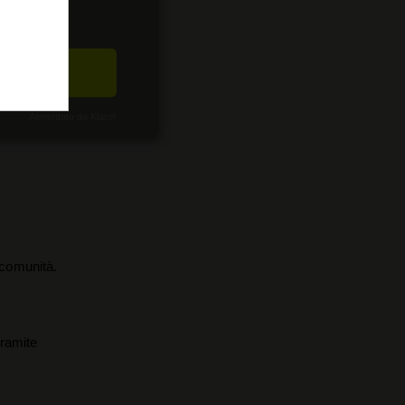
CETTA
Alimentato da Klaro!
a comunità.
tramite