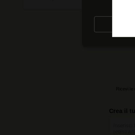
RIFIU
Ricevi le 
Crea il t
Inserisci 
registrarti