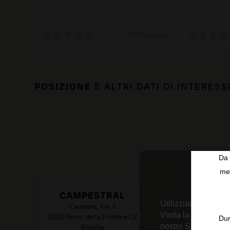
0 recensioni
POSIZIONE
E ALTRI DATI DI INTERESS
Da 
men
CAMPESTRAL
Utilizziamo tecnolo
Carretera, km 7
Visita la nostra
Inf
11630
Arcos de la Frontera
CZ
Dur
nostro Strumento d
España