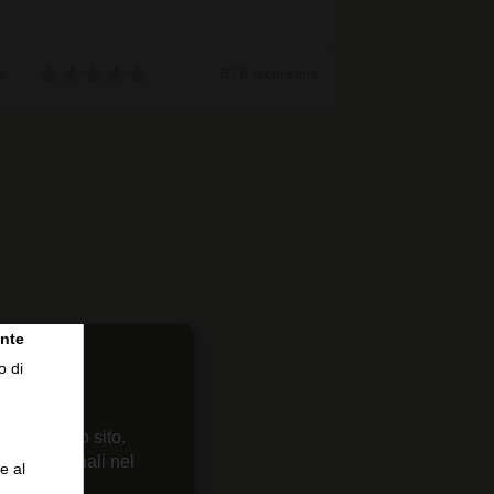
i
0 recensioni
nte
o di
 sul nostro sito.
enze personali nel
e al