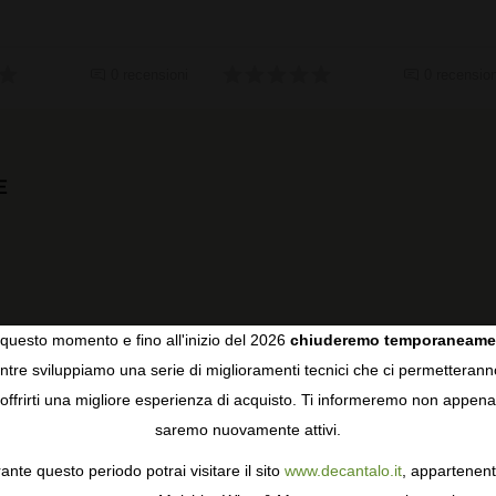
0 recensioni
0 recension
E
questo momento e fino all'inizio del 2026
chiuderemo temporaneame
tre sviluppiamo una serie di miglioramenti tecnici che ci permetterann
COOKIES
offrirti una migliore esperienza di acquisto. Ti informeremo non appena
saremo nuovamente attivi.
gie come i cookie per personalizzare e mejorar la tua esperienza
ormativa sulla privacy
per saperne di più, o gestisci le tue prefer
ante questo periodo potrai visitare il sito
www.decantalo.it
, appartenent
i Consenso.