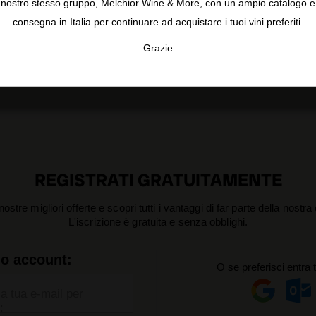
nostro stesso gruppo, Melchior Wine & More, con un ampio catalogo e
consegna in Italia per continuare ad acquistare i tuoi vini preferiti.
Grazie
TA
CONFIGURAR
AC
REGISTRATI GRATUITAMENTE
nostre migliori offerte e scopri tutti i vantaggi di far parte della nostr
L'iscrizione è gratuita e senza obblighi.
uo account:
O se preferisci entra 
la tua e-mail per
: