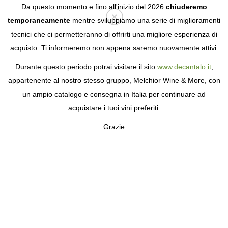
Da questo momento e fino all'inizio del 2026
chiuderemo
temporaneamente
mentre sviluppiamo una serie di miglioramenti
tecnici che ci permetteranno di offrirti una migliore esperienza di
Login
acquisto. Ti informeremo non appena saremo nuovamente attivi.
Durante questo periodo potrai visitare il sito
www.decantalo.it
,
appartenente al nostro stesso gruppo, Melchior Wine & More, con
un ampio catalogo e consegna in Italia per continuare ad
acquistare i tuoi vini preferiti.
Grazie
BODEGAS ARLOREN
UN SOGNO DI FAMIGLIA CHE HA INIZIATO
TUTTO A JUMILLA