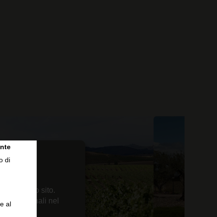
nte
o di
 sul nostro sito.
enze personali nel
e al