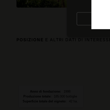
RIFIU
POSIZIONE
E ALTRI DATI DI INTERESS
Anno di fondazione
1998
Produzione totale
185.000 bottiglie
Superficie totale del vigneto
42 ha.