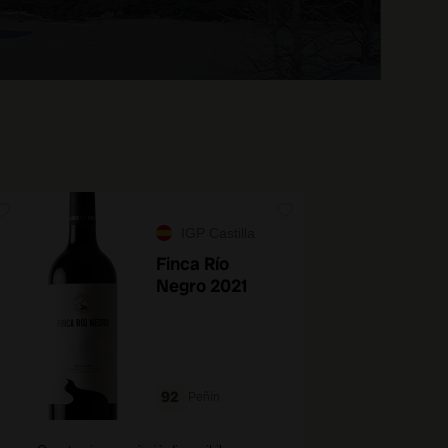
IGP Castilla
Finca Río
Negro 2021
92
Peñín