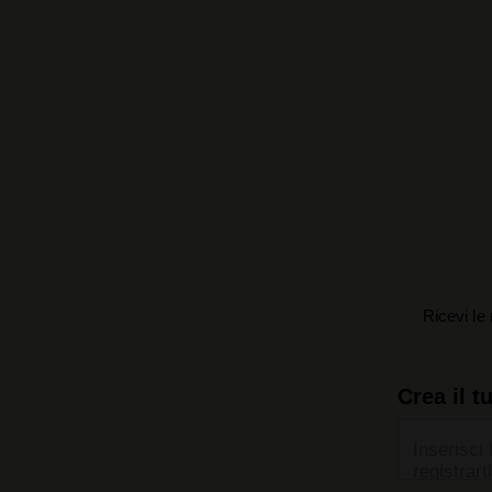
Ricevi le 
Crea il t
Inserisci 
registrarti