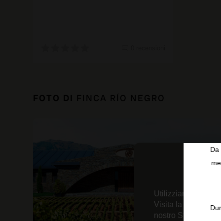
0 recensioni
FOTO DI
FINCA RÍO NEGRO
Da 
men
Utilizziamo tecnolo
Visita la nostra
Inf
Dur
nostro Strumento d