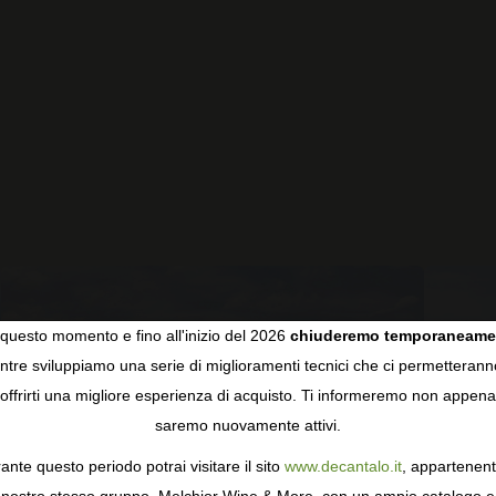
questo momento e fino all'inizio del 2026
chiuderemo temporaneame
tre sviluppiamo una serie di miglioramenti tecnici che ci permetterann
COOKIES
offrirti una migliore esperienza di acquisto. Ti informeremo non appena
saremo nuovamente attivi.
gie come i cookie per personalizzare e mejorar la tua esperienza
ormativa sulla privacy
per saperne di più, o gestisci le tue prefer
ante questo periodo potrai visitare il sito
www.decantalo.it
, appartenent
i Consenso.