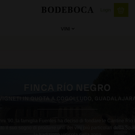
Login
VINI
FINCA RÍO NEGRO
VIGNETI IN QUOTA A COGOLLUDO, GUADALAJAR
anni '90, la famiglia Fuentes ha deciso di fondare le Cantine Río
o il suo sogno di produrre uno dei vini più particolari della S
la tradizione vinicola della zona