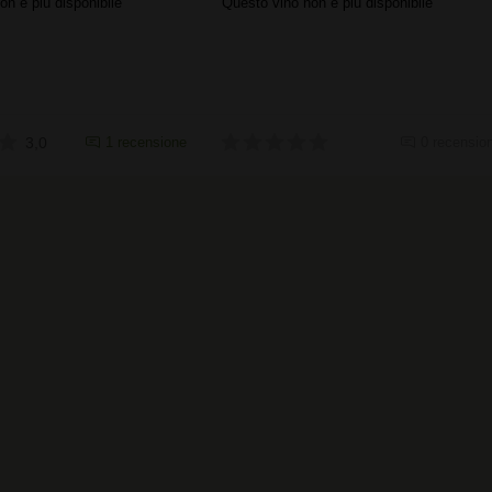
on è più disponibile
Questo vino non è più disponibile
3,0
1 recensione
0 recension