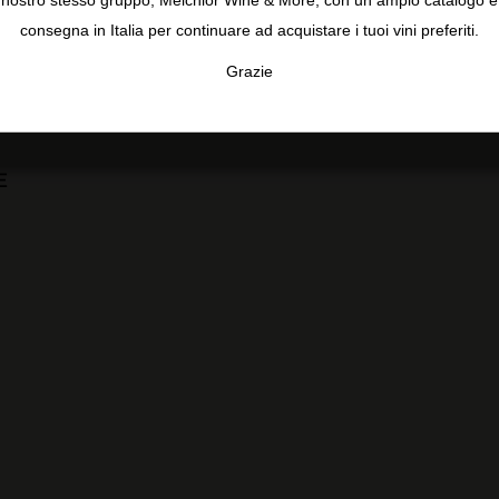
nostro stesso gruppo, Melchior Wine & More, con un ampio catalogo e
consegna in Italia per continuare ad acquistare i tuoi vini preferiti.
Grazie
TA
CONFIGURAR
AC
E