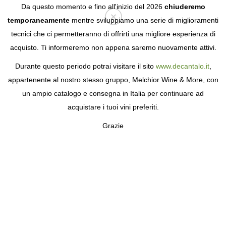
Da questo momento e fino all'inizio del 2026
chiuderemo
temporaneamente
mentre sviluppiamo una serie di miglioramenti
tecnici che ci permetteranno di offrirti una migliore esperienza di
Login
acquisto. Ti informeremo non appena saremo nuovamente attivi.
Durante questo periodo potrai visitare il sito
www.decantalo.it
,
appartenente al nostro stesso gruppo, Melchior Wine & More, con
un ampio catalogo e consegna in Italia per continuare ad
acquistare i tuoi vini preferiti.
Grazie
BODEGAS ENGUERA
PRENDERSI CURA DEL PIANETA FACENDO
VINI