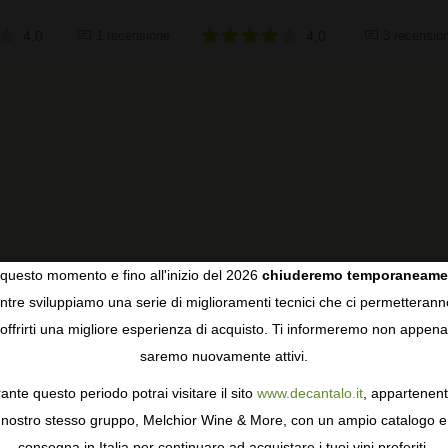
4,0
1 recensione
4,0
3 recension
questo momento e fino all'inizio del 2026
chiuderemo temporaneame
tre sviluppiamo una serie di miglioramenti tecnici che ci permetterann
COOKIES
offrirti una migliore esperienza di acquisto. Ti informeremo non appena
saremo nuovamente attivi.
gie come i cookie per personalizzare e mejorar la tua esperienza
ormativa sulla privacy
per saperne di più, o gestisci le tue prefer
ante questo periodo potrai visitare il sito
www.decantalo.it
, appartenent
i Consenso.
nostro stesso gruppo, Melchior Wine & More, con un ampio catalogo e
consegna in Italia per continuare ad acquistare i tuoi vini preferiti.