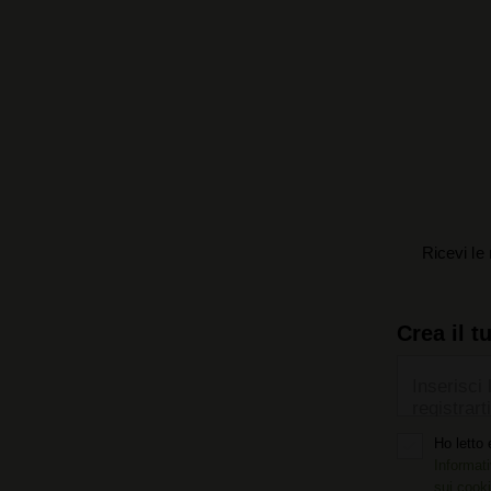
Ricevi le 
Crea il t
Inserisci 
registrarti
Ho letto 
Informati
sui cook