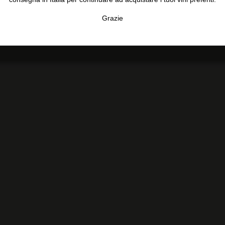
Grazie
TA
CONFIGURAR
AC
E