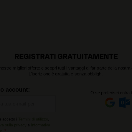
REGISTRATI GRATUITAMENTE
nostre migliori offerte e scopri tutti i vantaggi di far parte della nostr
L'iscrizione è gratuita e senza obblighi.
uo account:
O se preferisci entra 
la tua e-mail per
:
e accetto i
Termini di utilizzo
,
va sulla privacy
e
Informativa
ie
.