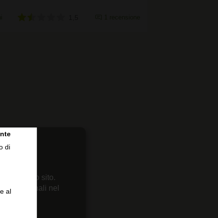
i
1,5
1 recensione
nte
o di
 sul nostro sito.
enze personali nel
e al