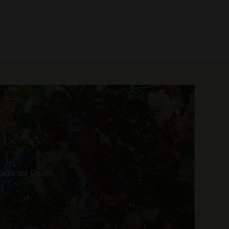
0 prodotti
ibera del Duero.