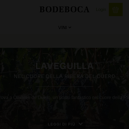
Login
VINI
LAVEGUILLA
NEL CUORE DELLA RIBERA DEL DUERO
trova a Olivares de Duero, un posto fantastico nel cuore della R
LEGGI DI PIÙ