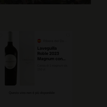
Ribera del Duero
Laveguilla
Roble 2023
Magnum con
astuccio
Cassa di 1 magnum da
150 cl.
Questo vino non è più disponibile