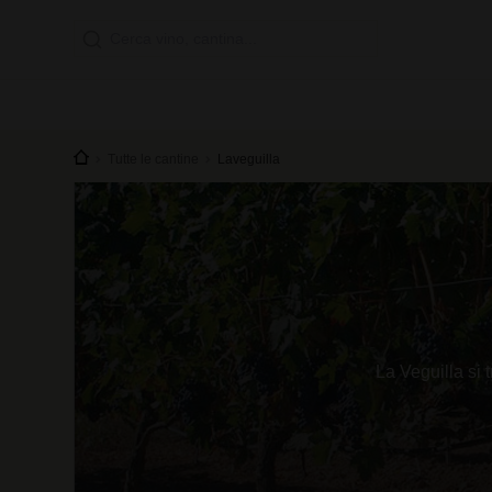
Tutte le cantine
Laveguilla
La Veguilla si 