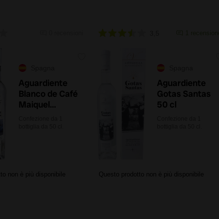
0 recensioni
3,5
1 recension
Spagna
Spagna
Aguardiente
Aguardiente
Blanco de Café
Gotas Santas
Maiquel
50 cl
Jackson 5 50
Confezione da 1
Confezione da 1
cl
bottiglia da 50 cl.
bottiglia da 50 cl.
to non è più disponibile
Questo prodotto non è più disponibile