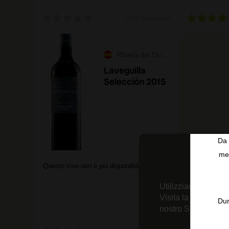
0 recensioni
Ribera del Duero
Laveguilla
Selección 2015
Da 
men
Questo vino non è più disponibile
Utilizziamo tecnolo
Visita la nostra
Inf
Dur
nostro Strumento d