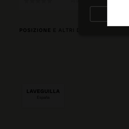
0 recensioni
RIFIU
POSIZIONE
E ALTRI DATI DI INTERESS
LAVEGUILLA
España