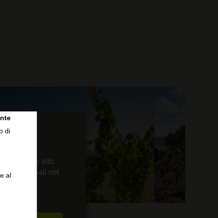
nte
o di
 sul nostro sito.
enze personali nel
e al