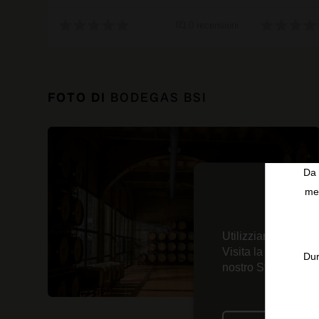
0 recensioni
FOTO DI
BODEGAS BSI
Da 
men
Utilizziamo tecnolo
Visita la nostra
Inf
Dur
nostro Strumento d