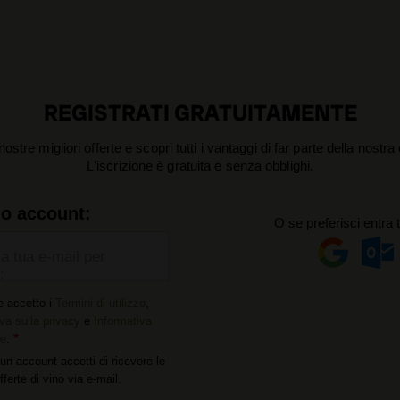
REGISTRATI GRATUITAMENTE
nostre migliori offerte e scopri tutti i vantaggi di far parte della nostr
L'iscrizione è gratuita e senza obblighi.
uo account:
O se preferisci entra 
la tua e-mail per
:
e accetto i
Termini di utilizzo
,
va sulla privacy
e
Informativa
ie
.
un account accetti di ricevere le
offerte di vino via e-mail.