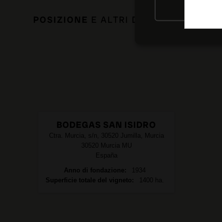
RIFIU
POSIZIONE
E ALTRI DATI DI INTERESS
BODEGAS SAN ISIDRO
Ctra. Murcia, s/n, 30520 Jumilla, Murcia
30520
Murcia
MU
España
Anno di fondazione
1934
Superficie totale del vigneto
1400 ha.