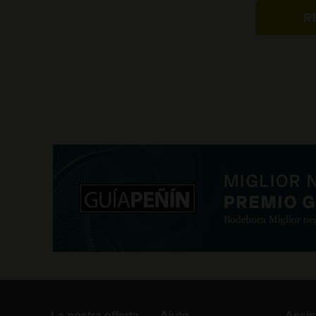
La nostra offerta
Aiuto
Assis