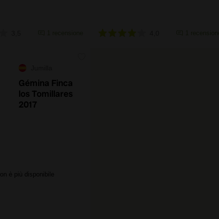
3,5
1 recensione
4,0
1 recension
Jumilla
Gémina Finca
los Tomillares
2017
on è più disponibile