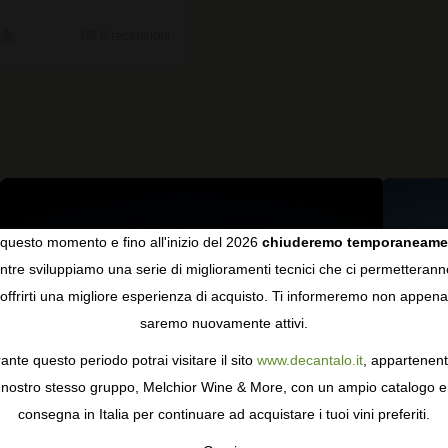
0 recensioni
questo momento e fino all'inizio del 2026
chiuderemo temporaneame
tre sviluppiamo una serie di miglioramenti tecnici che ci permetterann
COOKIES
offrirti una migliore esperienza di acquisto. Ti informeremo non appena
saremo nuovamente attivi.
gie come i cookie per personalizzare e mejorar la tua esperienza
ormativa sulla privacy
per saperne di più, o gestisci le tue prefer
ante questo periodo potrai visitare il sito
www.decantalo.it
, appartenent
i Consenso.
nostro stesso gruppo, Melchior Wine & More, con un ampio catalogo e
consegna in Italia per continuare ad acquistare i tuoi vini preferiti.