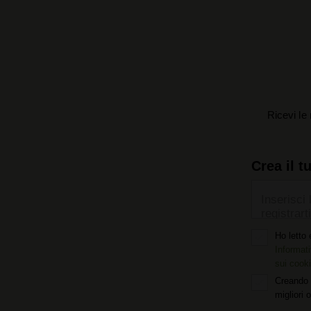
Ricevi le 
Crea il t
Inserisci 
registrarti
Ho letto 
Informati
sui cook
Creando 
migliori 