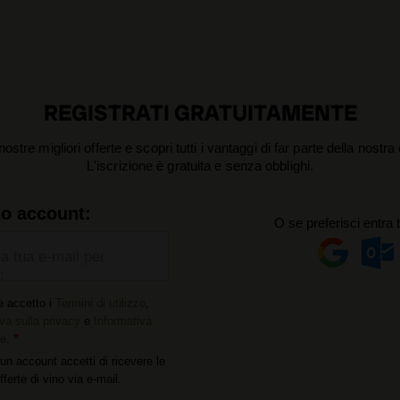
REGISTRATI GRATUITAMENTE
nostre migliori offerte e scopri tutti i vantaggi di far parte della nostr
L'iscrizione è gratuita e senza obblighi.
uo account:
O se preferisci entra 
la tua e-mail per
:
e accetto i
Termini di utilizzo
,
va sulla privacy
e
Informativa
ie
.
un account accetti di ricevere le
offerte di vino via e-mail.