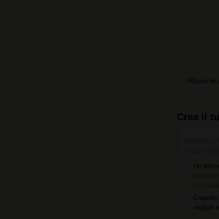
Ricevi le 
Crea il t
Inserisci 
registrarti
Ho letto 
Informati
sui cook
Creando 
migliori 