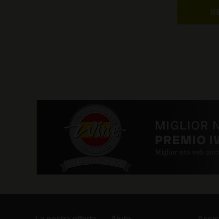
La nostra offerta
Aiuto
Assis