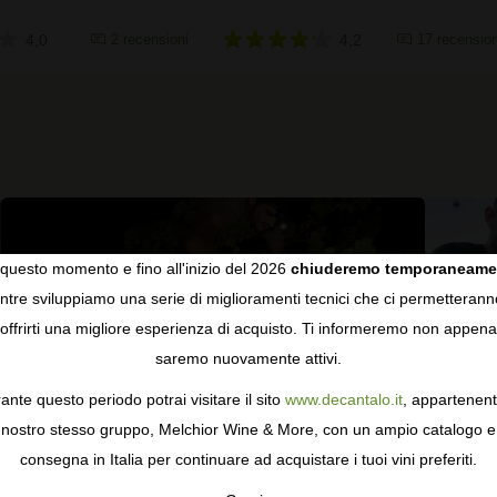
4,0
2 recensioni
4,2
17 recension
questo momento e fino all'inizio del 2026
chiuderemo temporaneame
tre sviluppiamo una serie di miglioramenti tecnici che ci permetterann
COOKIES
offrirti una migliore esperienza di acquisto. Ti informeremo non appena
saremo nuovamente attivi.
gie come i cookie per personalizzare e mejorar la tua esperienza
ormativa sulla privacy
per saperne di più, o gestisci le tue prefer
ante questo periodo potrai visitare il sito
www.decantalo.it
, appartenent
i Consenso.
nostro stesso gruppo, Melchior Wine & More, con un ampio catalogo e
consegna in Italia per continuare ad acquistare i tuoi vini preferiti.