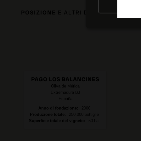
RIFIU
POSIZIONE
E ALTRI DATI DI INTERESS
PAGO LOS BALANCINES
Oliva de Mérida
Extremadura
BJ
España
Anno di fondazione
2006
Produzione totale
250.000 bottiglie
Superficie totale del vigneto
50 ha.