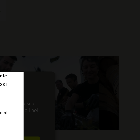
i
nte
o di
 sul nostro sito.
enze personali nel
e al