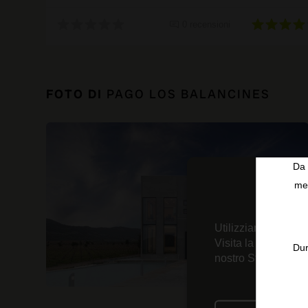
0 recensioni
FOTO DI
PAGO LOS BALANCINES
Da 
men
Utilizziamo tecnolo
Visita la nostra
Inf
Dur
nostro Strumento d