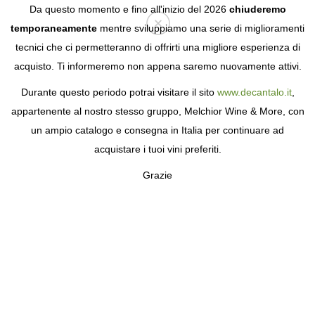
Da questo momento e fino all'inizio del 2026
chiuderemo
temporaneamente
mentre sviluppiamo una serie di miglioramenti
tecnici che ci permetteranno di offrirti una migliore esperienza di
Login
acquisto. Ti informeremo non appena saremo nuovamente attivi.
Durante questo periodo potrai visitare il sito
www.decantalo.it
,
appartenente al nostro stesso gruppo, Melchior Wine & More, con
un ampio catalogo e consegna in Italia per continuare ad
acquistare i tuoi vini preferiti.
Grazie
QUINTA MILÚ
UN IMPEGNO PER LA VITICOLTURA
TRADIZIONALE