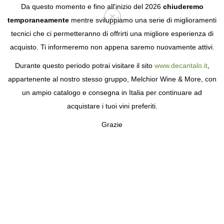
Da questo momento e fino all'inizio del 2026
chiuderemo
temporaneamente
mentre sviluppiamo una serie di miglioramenti
tecnici che ci permetteranno di offrirti una migliore esperienza di
Login
acquisto. Ti informeremo non appena saremo nuovamente attivi.
Durante questo periodo potrai visitare il sito
www.decantalo.it
,
appartenente al nostro stesso gruppo, Melchior Wine & More, con
un ampio catalogo e consegna in Italia per continuare ad
acquistare i tuoi vini preferiti.
Grazie
CHÂTEAU TEYNAC
LA QUALITÀ CHE NON È NORMALE