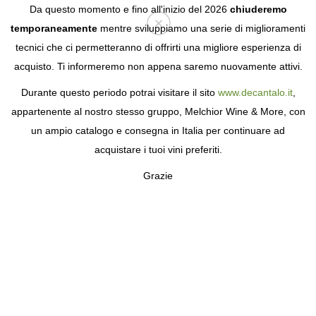
Da questo momento e fino all'inizio del 2026
chiuderemo
temporaneamente
mentre sviluppiamo una serie di miglioramenti
tecnici che ci permetteranno di offrirti una migliore esperienza di
Login
acquisto. Ti informeremo non appena saremo nuovamente attivi.
Durante questo periodo potrai visitare il sito
www.decantalo.it
,
appartenente al nostro stesso gruppo, Melchior Wine & More, con
un ampio catalogo e consegna in Italia per continuare ad
acquistare i tuoi vini preferiti.
Grazie
XAVIER VIGNON
UNO DEI PIÙ GRANDI CONOSCITORI DEL
RODANO MERIDIONALE