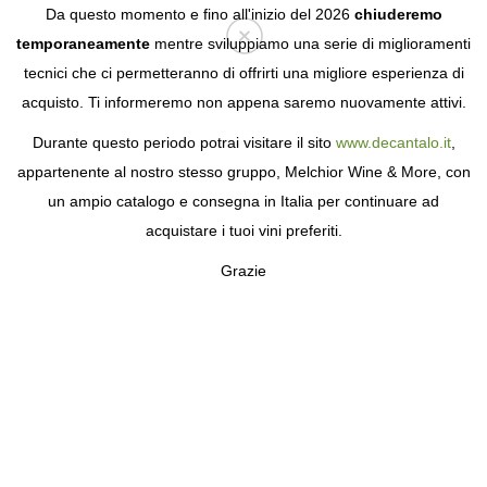
Da questo momento e fino all'inizio del 2026
chiuderemo
temporaneamente
mentre sviluppiamo una serie di miglioramenti
tecnici che ci permetteranno di offrirti una migliore esperienza di
Login
acquisto. Ti informeremo non appena saremo nuovamente attivi.
Durante questo periodo potrai visitare il sito
www.decantalo.it
,
appartenente al nostro stesso gruppo, Melchior Wine & More, con
un ampio catalogo e consegna in Italia per continuare ad
acquistare i tuoi vini preferiti.
Grazie
BLEEDING HEART RUM
CO
UN RUM ECCEZIONALE DALL'ISOLA DI