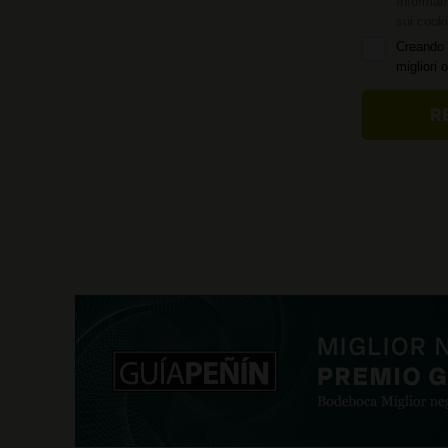
Informati
sui cook
Creando 
migliori 