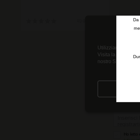
Da 
0 recensioni
men
Utilizziamo tecnolo
Visita la nostra
Inf
Dur
nostro Strumento d
Ricevi le 
RIFIU
Crea il t
Inserisci 
registrarti
Ho letto 