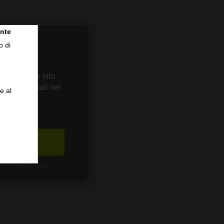
nte
o di
 sul nostro sito.
enze personali nel
e al
a comunità.
CETTA
Alimentato da Klaro!
tramite