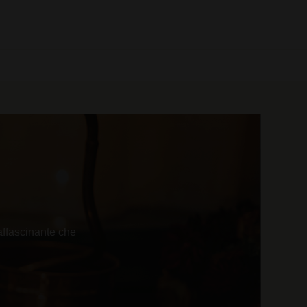
0 prodotti
affascinante che