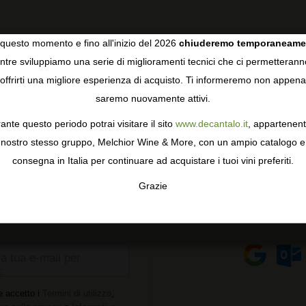
questo momento e fino all'inizio del 2026
chiuderemo temporaneame
tre sviluppiamo una serie di miglioramenti tecnici che ci permetterann
COOKIES
offrirti una migliore esperienza di acquisto. Ti informeremo non appena
saremo nuovamente attivi.
gie come i cookie per personalizzare e mejorar la tua esperienza
ormativa sulla privacy
per saperne di più, o gestisci le tue prefer
ante questo periodo potrai visitare il sito
www.decantalo.it
, appartenent
i Consenso.
nostro stesso gruppo, Melchior Wine & More, con un ampio catalogo e
REGISTRATI GRATUITAMENTE
consegna in Italia per continuare ad acquistare i tuoi vini preferiti.
nostre migliori offerte e scopri tutti i vantaggi di far parte della nostr
Grazie
L'iscrizione è gratuita e senza obblighi.
TA
CONFIGURAR
AC
uo account:
O se preferisci entra 
la tua e-mail per
:
e accetto i
Termini di utilizzo
,