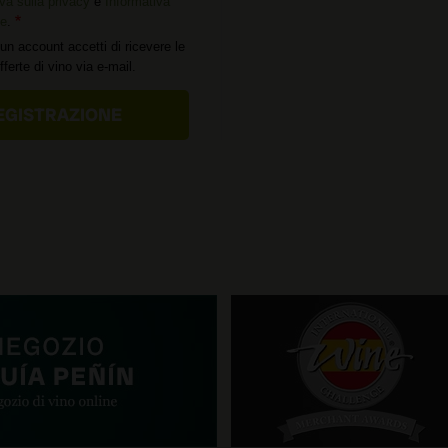
va sulla privacy
e
Informativa
ie
.
un account accetti di ricevere le
offerte di vino via e-mail.