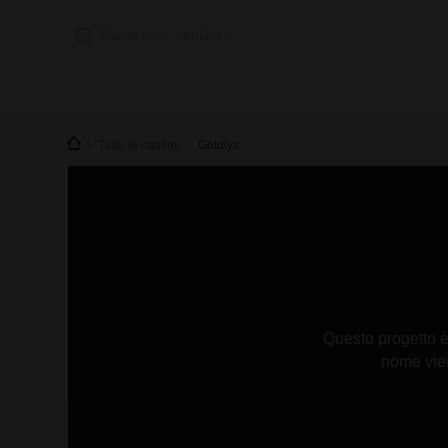
Tutte le cantine
Goldlys
Questo progetto è s
nome vien