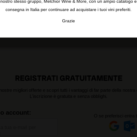
nostro stesso gruppo, Melchior Wine & More, con un ampio catalogo e
consegna in Italia per continuare ad acquistare i tuoi vini preferiti.
Grazie
TA
CONFIGURAR
AC
REGISTRATI GRATUITAMENTE
nostre migliori offerte e scopri tutti i vantaggi di far parte della nostr
L'iscrizione è gratuita e senza obblighi.
uo account:
O se preferisci entra 
la tua e-mail per
: