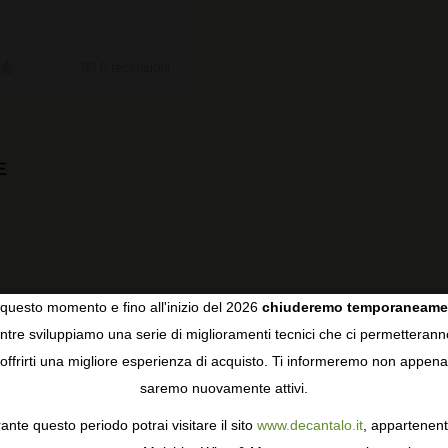
0 recensioni
E
questo momento e fino all'inizio del 2026
chiuderemo temporaneame
tre sviluppiamo una serie di miglioramenti tecnici che ci permetterann
COOKIES
offrirti una migliore esperienza di acquisto. Ti informeremo non appena
saremo nuovamente attivi.
gie come i cookie per personalizzare e mejorar la tua esperienza
ormativa sulla privacy
per saperne di più, o gestisci le tue prefer
ante questo periodo potrai visitare il sito
www.decantalo.it
, appartenent
i Consenso.