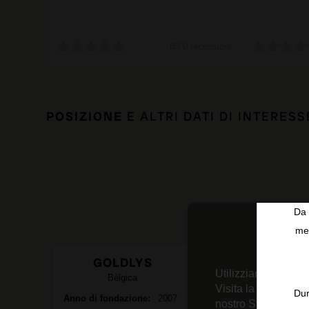
0 recensioni
POSIZIONE
E ALTRI DATI DI INTERESS
Da 
men
GOLDLYS
Utilizziamo tecnolo
Bélgica
Visita la nostra
Inf
Dur
Anno di fondazione
2007
nostro Strumento d