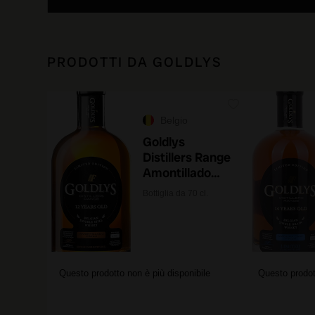
PRODOTTI DA GOLDLYS
Belgio
Goldlys
Distillers Range
Amontillado
Cask 2655 12
Bottiglia da 70 cl.
Years Old con
astuccio
Questo prodotto non è più disponibile
Questo prodot