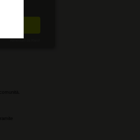
CETTA
Alimentato da Klaro!
a comunità.
tramite