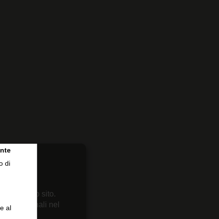
nte
o di
 sul nostro sito.
enze personali nel
e al