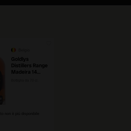
Belgio
Goldlys
Distillers Range
Madeira 14
Years Old
Bottiglia da 70 cl.
to non è più disponibile