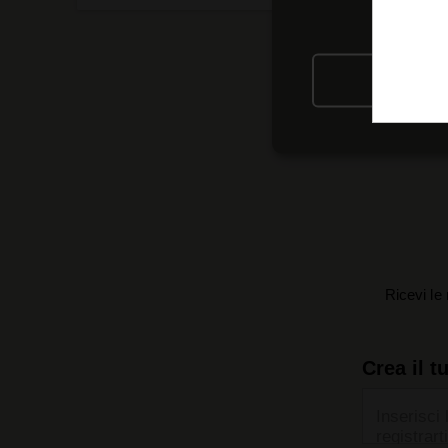
RIFIU
Ricevi le 
Crea il t
Inserisci 
registrarti