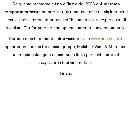
Da questo momento e fino all'inizio del 2026
chiuderemo
temporaneamente
mentre sviluppiamo una serie di miglioramenti
tecnici che ci permetteranno di offrirti una migliore esperienza di
Login
acquisto. Ti informeremo non appena saremo nuovamente attivi.
Durante questo periodo potrai visitare il sito
www.decantalo.it
,
appartenente al nostro stesso gruppo, Melchior Wine & More, con
un ampio catalogo e consegna in Italia per continuare ad
acquistare i tuoi vini preferiti.
Grazie
SEAGRAM'S GIN
IL GIN PIÙ GRANDE DEL NORD AMERICA