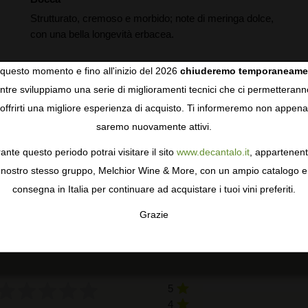
Strutturato, cremoso e morbido; note di meringa dolce,
con una bella longevità erbacea.
a
questo momento e fino all'inizio del 2026
chiuderemo temporaneame
tre sviluppiamo una serie di miglioramenti tecnici che ci permetterann
COOKIES
offrirti una migliore esperienza di acquisto. Ti informeremo non appena
saremo nuovamente attivi.
gie come i cookie per personalizzare e mejorar la tua esperienza
ormativa sulla privacy
per saperne di più, o gestisci le tue prefer
ante questo periodo potrai visitare il sito
www.decantalo.it
, appartenent
i Consenso.
nostro stesso gruppo, Melchior Wine & More, con un ampio catalogo e
consegna in Italia per continuare ad acquistare i tuoi vini preferiti.
Grazie
TA
CONFIGURAR
AC
RECENSIONI DEGLI UTENTI
5
4