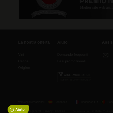
La nostra offerta
Aiuto
Assis
Vini
Domande frequenti
Catine
Basi promozionali
Origine
Versioni internazionali:
Bodeboca ES
Bodeboca FR
Bod
Condizioni generali
|
Privacy
|
Cookies
Bodeboca.com © 2026 - Tutti i dirit