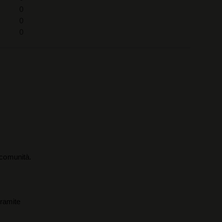
0
0
0
a comunità.
tramite