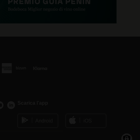
Scarica l’app
Android
iOS